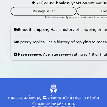
5.0
(555)
55k sales
5 years on ทดลองเล่น
r
i
i
e
Message seller
Fol
l
w
This seller usually responds
within a few hours
l
b
o
Smooth shipping
Has a history of shipping on t
y
C
Speedy replies
Has a history of replying to mess
o
n
Rave reviews
Average review rating is 4.8 or hig
n
y
ทดลองเล่นสล็อต pg 🏛️ สล็อตออนไลน์ เล่นง่าย ฟรีแต้ม
มั่นคงและปลอดภัย 100%