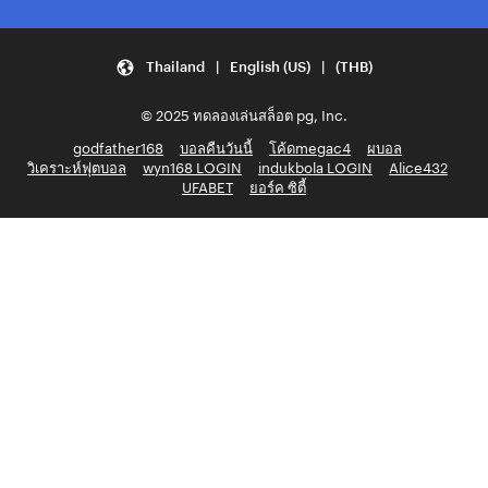
Thailand | English (US) | (THB)
© 2025 ทดลองเล่นสล็อต pg, Inc.
godfather168
บอลคืนวันนี้
โค้ดmegac4
ผบอล
วิเคราะห์ฟุตบอล
wyn168 LOGIN
indukbola LOGIN
Alice432
UFABET
ยอร์ค ซิตี้