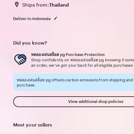
Ships from:
Thailand
Deliver to Indonesia
Did you know?
ทดลองเล่นสล็อต pg Purchase Protection
Shop confidently on ทดลองเล่นสล็อต pg knowing if som
an order, we've got your back for all eligible purchase
ทดลองเล่นสล็อต pg offsets carbon emissions from shipping and
purchase.
View additional shop policies
Meet your sellers