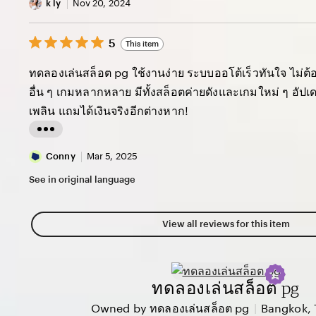
a
v
i
k ly
Nov 20, 2024
c
i
s
y
e
5
t
5
This item
out
T
w
i
of
ทดลองเล่นสล็อต pg ใช้งานง่าย ระบบออโต้เร็วทันใจ ไม่ต
5
h
b
n
stars
อื่น ๆ เกมหลากหลาย มีทั้งสล็อตค่ายดังและเกมใหม่ ๆ อัป
e
y
g
เพลิน แถมได้เงินจริงอีกต่างหาก!
w
L
r
a
e
L
u
v
i
Conny
Mar 5, 2025
r
i
s
See in original language
a
e
t
M
w
i
View all reviews for this item
a
b
n
r
y
g
i
k
r
ทดลองเล่นสล็อต pg
a
l
e
G
y
Owned by ทดลองเล่นสล็อต pg
|
Bangkok, 
v