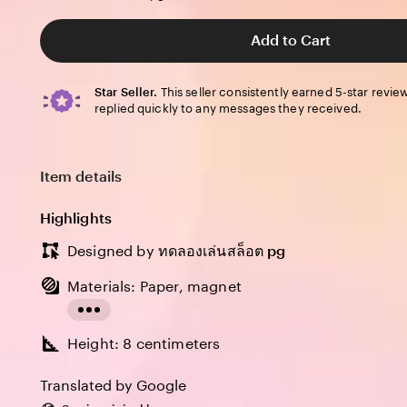
5
stars
Add to Cart
Star Seller.
This seller consistently earned 5-star revie
replied quickly to any messages they received.
Item details
Highlights
Designed by
ทดลองเล่นสล็อต pg
Materials: Paper, magnet
Read
Height: 8 centimeters
the
full
Translated by Google
description