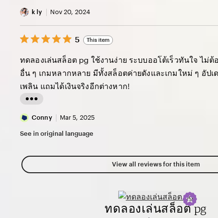
a
v
i
k ly
Nov 20, 2024
c
i
s
y
e
5
t
5
This item
out
T
w
i
of
ทดลองเล่นสล็อต pg ใช้งานง่าย ระบบออโต้เร็วทันใจ ไม่ต
5
h
b
n
stars
อื่น ๆ เกมหลากหลาย มีทั้งสล็อตค่ายดังและเกมใหม่ ๆ อัป
e
y
g
เพลิน แถมได้เงินจริงอีกต่างหาก!
w
L
r
a
e
L
u
v
i
Conny
Mar 5, 2025
r
i
s
See in original language
a
e
t
M
w
i
View all reviews for this item
a
b
n
r
y
g
i
k
r
ทดลองเล่นสล็อต pg
a
l
e