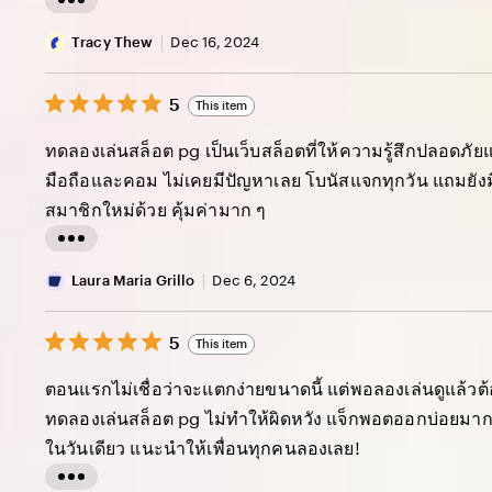
L
i
Tracy Thew
Dec 16, 2024
s
5
t
5
This item
out
i
of
ทดลองเล่นสล็อต pg เป็นเว็บสล็อตที่ให้ความรู้สึกปลอดภัยแล
5
n
stars
มือถือและคอม ไม่เคยมีปัญหาเลย โบนัสแจกทุกวัน แถมยัง
g
สมาชิกใหม่ด้วย คุ้มค่ามาก ๆ
r
e
L
v
i
Laura Maria Grillo
Dec 6, 2024
i
s
e
5
t
5
This item
out
w
i
of
ตอนแรกไม่เชื่อว่าจะแตกง่ายขนาดนี้ แต่พอลองเล่นดูแล้วต
5
b
n
stars
ทดลองเล่นสล็อต pg ไม่ทำให้ผิดหวัง แจ็กพอตออกบ่อยมาก 
y
g
ในวันเดียว แนะนำให้เพื่อนทุกคนลองเลย!
T
r
r
e
L