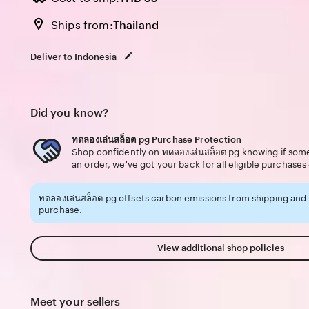
Ships from:
Thailand
Deliver to Indonesia
Did you know?
ทดลองเล่นสล็อต pg Purchase Protection
Shop confidently on ทดลองเล่นสล็อต pg knowing if som
an order, we've got your back for all eligible purchase
ทดลองเล่นสล็อต pg offsets carbon emissions from shipping and
purchase.
View additional shop policies
Meet your sellers