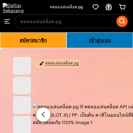
ทดลอง
ทดลองเล่นสล็อต pg
Skip
เล่น
to
Search
Browse
สล็อต
ontent
for
pg
items
or
สมัครสมาชิก
เข้าสู่ระบบ
shops
ทดลองเล่นสล็อต pg