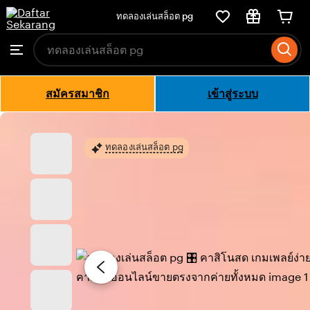
ทดลอง
ทดลองเล่นสล็อต pg
Skip
เล่น
to
Search
Browse
สล็อต
ontent
for
pg
items
or
สมัครสมาชิก
เข้าสู่ระบบ
shops
ทดลองเล่นสล็อต pg