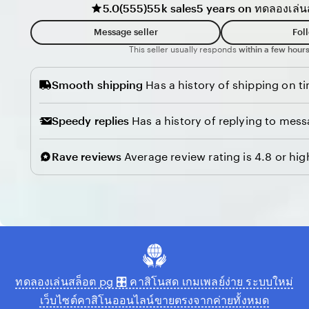
5.0
(555)
55k sales
5 years on ทดลองเล่น
r
i
i
e
Message seller
Fol
l
w
This seller usually responds
within a few hours
l
b
o
Smooth shipping
Has a history of shipping on t
y
C
Speedy replies
Has a history of replying to mess
o
n
Rave reviews
Average review rating is 4.8 or hig
n
y
ทดลองเล่นสล็อต pg 🎛️ คาสิโนสด เกมเพลย์ง่าย ระบบใหม่
เว็บไซต์คาสิโนออนไลน์ขายตรงจากค่ายทั้งหมด