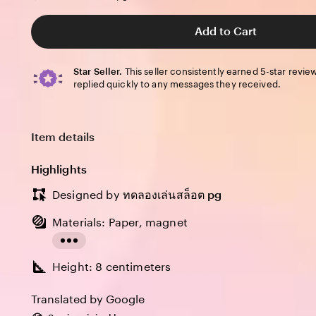
5
stars
Add to Cart
Star Seller.
This seller consistently earned 5-star revie
replied quickly to any messages they received.
Item details
Highlights
Designed by
ทดลองเล่นสล็อต pg
Materials: Paper, magnet
Read
Height: 8 centimeters
the
full
Translated by Google
description