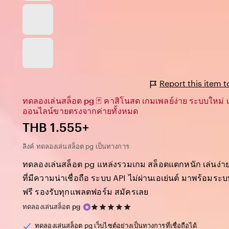
Report this item 
ทดลองเล่นสล็อต pg 🃏 คาสิโนสด เกมเพลย์ง่าย ระบบใหม่ เ
ออนไลน์ขายตรงจากค่ายทั้งหมด
Price:
THB 1.555+
ลิงค์ ทดลองเล่นสล็อต pg เป็นทางการ
ทดลองเล่นสล็อต pg แหล่งรวมเกม สล็อตแตกหนัก เล่นง่าย ไ
ที่มีความน่าเชื่อถือ ระบบ API ไม่ผ่านเอเย่นต์ มาพร้อมร
ฟรี รองรับทุกแพลตฟอร์ม สมัครเลย
5
ทดลองเล่นสล็อต pg
out
of
ทดลองเล่นสล็อต pg เว็บไซต์อย่างเป็นทางการที่เชื่อถือได้