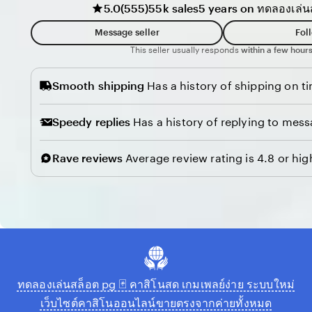
5.0
(555)
55k sales
5 years on ทดลองเล่น
r
i
i
e
Message seller
Fol
l
w
This seller usually responds
within a few hours
l
b
o
Smooth shipping
Has a history of shipping on t
y
C
Speedy replies
Has a history of replying to mess
o
n
Rave reviews
Average review rating is 4.8 or hig
n
y
ทดลองเล่นสล็อต pg 🃏 คาสิโนสด เกมเพลย์ง่าย ระบบใหม่
เว็บไซต์คาสิโนออนไลน์ขายตรงจากค่ายทั้งหมด