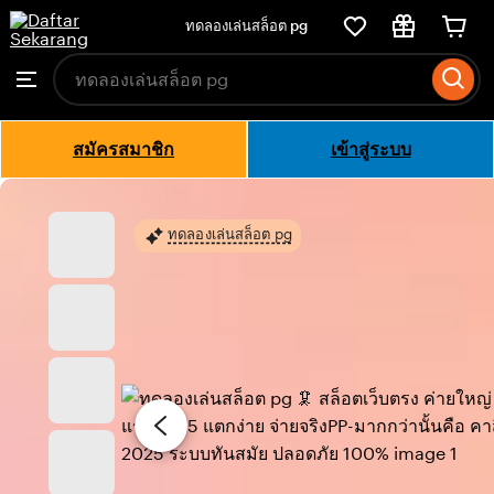
ทดลอง
ทดลองเล่นสล็อต pg
Skip
เล่น
to
Search
Browse
สล็อต
ontent
for
pg
items
or
สมัครสมาชิก
เข้าสู่ระบบ
shops
ทดลองเล่นสล็อต pg