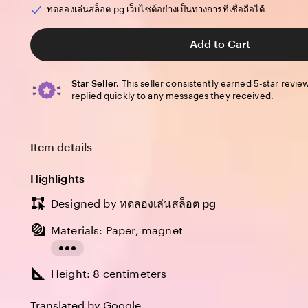
of
ทดลองเล่นสล็อต pg เว็บไซต์อย่างเป็นทางการที่เชื่อถือได้
5
stars
Add to Cart
Star Seller.
This seller consistently earned 5-star revie
replied quickly to any messages they received.
Item details
Highlights
Designed by
ทดลองเล่นสล็อต pg
Materials: Paper, magnet
Read
Height: 8 centimeters
the
full
Translated by Google