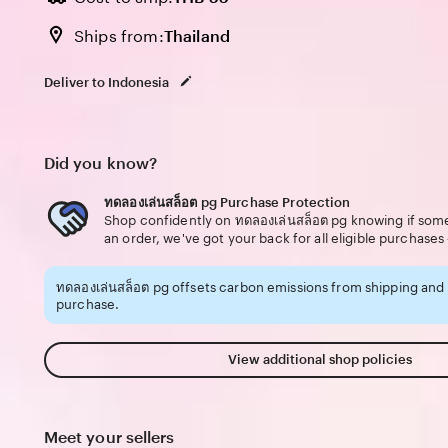
Ships from:
Thailand
Deliver to Indonesia
Did you know?
ทดลองเล่นสล็อต pg Purchase Protection
Shop confidently on ทดลองเล่นสล็อต pg knowing if som
an order, we've got your back for all eligible purchase
ทดลองเล่นสล็อต pg offsets carbon emissions from shipping and
purchase.
View additional shop policies
Meet your sellers