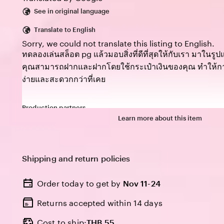
description
See in original language
Translate to English
Sorry, we could not translate this listing to English.
ทดลองเล่นสล็อต pg แล้วมอบสิ่งที่ดีที่สุดให้กับเรา มาในรู
คุณสามารถฝากและฝากโดยใช้กระเป๋าเงินของคุณ ทำให้ก
ง่ายและสะดวกกว่าที่เคย
Production partners
Learn more about this item
ทดลองเล่นสล็อต pg makes this item with help from
Paperworks, The Netherlands
View all
Shipping and return policies
Order today to get by
Nov 11-24
Returns accepted
within 14 days
Cost to ship:
THB
55