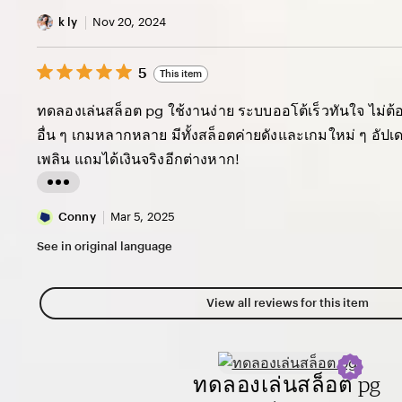
a
v
i
k ly
Nov 20, 2024
c
i
s
y
e
5
t
5
This item
out
T
w
i
of
ทดลองเล่นสล็อต pg ใช้งานง่าย ระบบออโต้เร็วทันใจ ไม่ต
5
h
b
n
stars
อื่น ๆ เกมหลากหลาย มีทั้งสล็อตค่ายดังและเกมใหม่ ๆ อัป
e
y
g
เพลิน แถมได้เงินจริงอีกต่างหาก!
w
L
r
a
e
L
u
v
i
Conny
Mar 5, 2025
r
i
s
See in original language
a
e
t
M
w
i
View all reviews for this item
a
b
n
r
y
g
i
k
r
ทดลองเล่นสล็อต pg
a
l
e