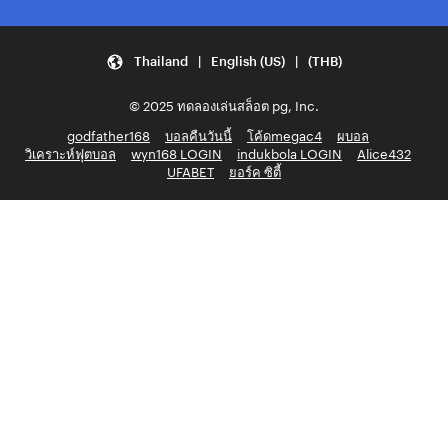
Thailand | English (US) | (THB)
© 2025 ทดลองเล่นสล็อต pg, Inc.
godfather168
บอลคืนวันนี้
โค้ดmegac4
ผบอล
วิเคราะห์ฟุตบอล
wyn168 LOGIN
indukbola LOGIN
Alice432
UFABET
ยอร์ค ซิตี้