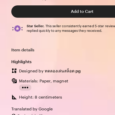
5
stars
Add to Cart
Star Seller.
This seller consistently earned 5-star revie
replied quickly to any messages they received.
Item details
Highlights
Designed by
ทดลองเล่นสล็อต pg
Materials: Paper, magnet
Read
Height: 8 centimeters
the
full
Translated by Google
description