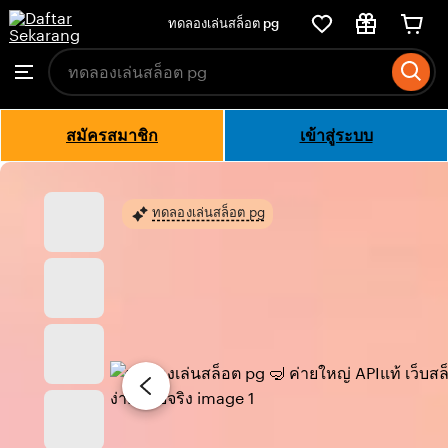
ทดลอง
ทดลองเล่นสล็อต pg
Skip
เล่น
to
Search
Browse
สล็อต
ontent
for
pg
items
or
สมัครสมาชิก
เข้าสู่ระบบ
shops
ทดลองเล่นสล็อต pg