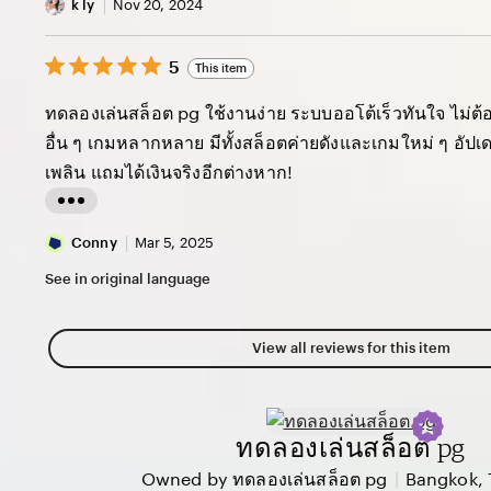
a
v
i
k ly
Nov 20, 2024
c
i
s
y
e
5
t
5
This item
out
T
w
i
of
ทดลองเล่นสล็อต pg ใช้งานง่าย ระบบออโต้เร็วทันใจ ไม่ต
5
h
b
n
stars
อื่น ๆ เกมหลากหลาย มีทั้งสล็อตค่ายดังและเกมใหม่ ๆ อัป
e
y
g
เพลิน แถมได้เงินจริงอีกต่างหาก!
w
L
r
a
e
L
u
v
i
Conny
Mar 5, 2025
r
i
s
See in original language
a
e
t
M
w
i
View all reviews for this item
a
b
n
r
y
g
i
k
r
ทดลองเล่นสล็อต pg
a
l
e
G
y
Owned by ทดลองเล่นสล็อต pg
|
Bangkok, 
v