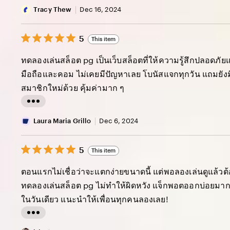
i
Tracy Thew
Dec 16, 2024
s
5
t
5
This item
out
i
of
ทดลองเล่นสล็อต pg เป็นเว็บสล็อตที่ให้ความรู้สึกปลอดภัยแล
5
n
stars
มือถือและคอม ไม่เคยมีปัญหาเลย โบนัสแจกทุกวัน แถมยัง
g
สมาชิกใหม่ด้วย คุ้มค่ามาก ๆ
r
e
L
v
i
Laura Maria Grillo
Dec 6, 2024
i
s
e
5
t
5
This item
out
w
i
of
ตอนแรกไม่เชื่อว่าจะแตกง่ายขนาดนี้ แต่พอลองเล่นดูแล้วต
5
b
n
stars
ทดลองเล่นสล็อต pg ไม่ทำให้ผิดหวัง แจ็กพอตออกบ่อยมาก 
y
g
ในวันเดียว แนะนำให้เพื่อนทุกคนลองเลย!
T
r
r
e
L