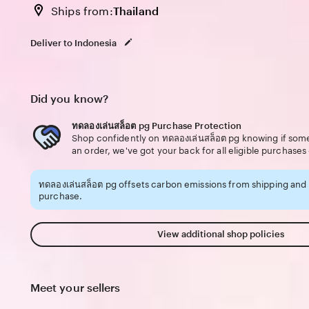
Ships from:
Thailand
Deliver to Indonesia
Did you know?
ทดลองเล่นสล็อต pg Purchase Protection
Shop confidently on ทดลองเล่นสล็อต pg knowing if som
an order, we've got your back for all eligible purchase
ทดลองเล่นสล็อต pg offsets carbon emissions from shipping and
purchase.
View additional shop policies
Meet your sellers