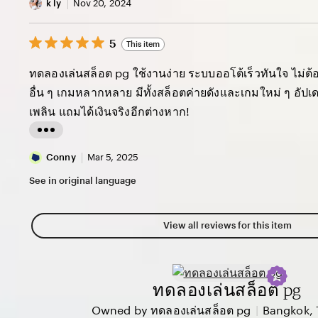
a
v
i
k ly
Nov 20, 2024
c
i
s
y
e
5
t
5
This item
out
T
w
i
of
ทดลองเล่นสล็อต pg ใช้งานง่าย ระบบออโต้เร็วทันใจ ไม่ต
5
h
b
n
stars
อื่น ๆ เกมหลากหลาย มีทั้งสล็อตค่ายดังและเกมใหม่ ๆ อัป
e
y
g
เพลิน แถมได้เงินจริงอีกต่างหาก!
w
L
r
a
e
L
u
v
i
Conny
Mar 5, 2025
r
i
s
See in original language
a
e
t
M
w
i
View all reviews for this item
a
b
n
r
y
g
i
k
r
ทดลองเล่นสล็อต pg
a
l
e
G
y
Owned by ทดลองเล่นสล็อต pg
|
Bangkok, 
v