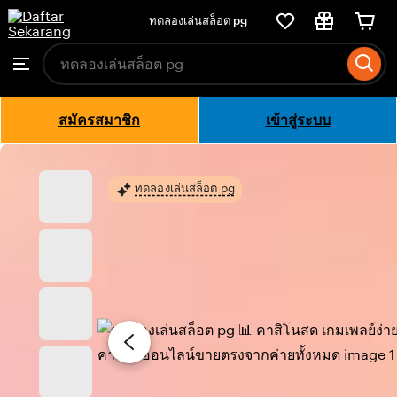
ทดลอง
ทดลองเล่นสล็อต pg
Skip
เล่น
to
Search
Browse
สล็อต
ontent
for
pg
items
or
สมัครสมาชิก
เข้าสู่ระบบ
shops
ทดลองเล่นสล็อต pg