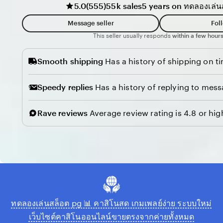
5.0
(555)
55k sales
5 years on ทดลองเล่น
r
i
i
e
Message seller
Fol
l
w
This seller usually responds
within a few hours
l
b
o
Smooth shipping
Has a history of shipping on t
y
C
Speedy replies
Has a history of replying to mess
o
n
Rave reviews
Average review rating is 4.8 or hig
n
y
ทดลองเล่นสล็อต pg 📊 คาสิโนสด เกมเพลย์ง่าย ระบบใหม่
เว็บไซต์คาสิโนออนไลน์ขายตรงจากค่ายทั้งหมด