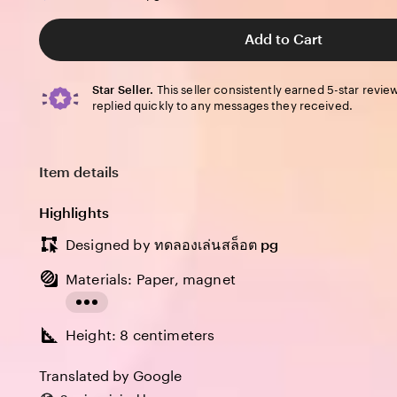
5
stars
Add to Cart
Star Seller.
This seller consistently earned 5-star revie
replied quickly to any messages they received.
Item details
Highlights
Designed by
ทดลองเล่นสล็อต pg
Materials: Paper, magnet
Read
Height: 8 centimeters
the
full
Translated by Google
description