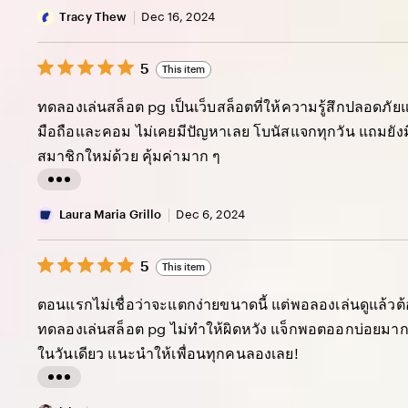
i
Tracy Thew
Dec 16, 2024
s
5
t
5
This item
out
i
of
ทดลองเล่นสล็อต pg เป็นเว็บสล็อตที่ให้ความรู้สึกปลอดภัยแล
5
n
stars
มือถือและคอม ไม่เคยมีปัญหาเลย โบนัสแจกทุกวัน แถมยัง
g
สมาชิกใหม่ด้วย คุ้มค่ามาก ๆ
r
e
L
v
i
Laura Maria Grillo
Dec 6, 2024
i
s
e
5
t
5
This item
out
w
i
of
ตอนแรกไม่เชื่อว่าจะแตกง่ายขนาดนี้ แต่พอลองเล่นดูแล้วต
5
b
n
stars
ทดลองเล่นสล็อต pg ไม่ทำให้ผิดหวัง แจ็กพอตออกบ่อยมาก 
y
g
ในวันเดียว แนะนำให้เพื่อนทุกคนลองเลย!
T
r
r
e
L