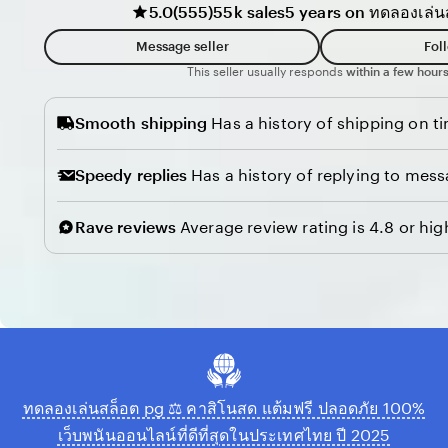
5.0
(555)
55k sales
5 years on ทดลองเล่น
r
i
i
e
Message seller
Fol
l
w
This seller usually responds
within a few hours
l
b
o
Smooth shipping
Has a history of shipping on t
y
C
Speedy replies
Has a history of replying to mess
o
n
Rave reviews
Average review rating is 4.8 or hig
n
y
ทดลองเล่นสล็อต pg ⚖️ คาสิโนสด แต้มฟรี ปลอดภัย 100%
เว็บพนันออนไลน์ที่ดีที่สุดในประเทศไทย ปี 2025