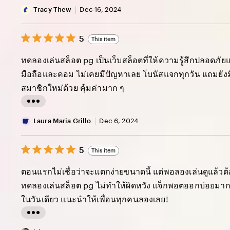
i
Tracy Thew
Dec 16, 2024
s
5
t
5
This item
out
i
of
ทดลองเล่นสล็อต pg เป็นเว็บสล็อตที่ให้ความรู้สึกปลอดภัยแล
5
n
stars
มือถือและคอม ไม่เคยมีปัญหาเลย โบนัสแจกทุกวัน แถมยัง
g
สมาชิกใหม่ด้วย คุ้มค่ามาก ๆ
r
e
L
v
i
Laura Maria Grillo
Dec 6, 2024
i
s
e
5
t
5
This item
out
w
i
of
ตอนแรกไม่เชื่อว่าจะแตกง่ายขนาดนี้ แต่พอลองเล่นดูแล้วต
5
b
n
stars
ทดลองเล่นสล็อต pg ไม่ทำให้ผิดหวัง แจ็กพอตออกบ่อยมาก 
y
g
ในวันเดียว แนะนำให้เพื่อนทุกคนลองเลย!
T
r
r
e
L