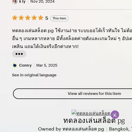
a
v
i
k ly
Nov 20, 2024
c
i
s
y
e
5
t
5
This item
out
T
w
i
of
ทดลองเล่นสล็อต pg ใช้งานง่าย ระบบออโต้เร็วทันใจ ไม่ต
5
h
b
n
stars
อื่น ๆ เกมหลากหลาย มีทั้งสล็อตค่ายดังและเกมใหม่ ๆ อัป
e
y
g
เพลิน แถมได้เงินจริงอีกต่างหาก!
w
L
r
a
e
L
u
v
i
Conny
Mar 5, 2025
r
i
s
See in original language
a
e
t
M
w
i
View all reviews for this item
a
b
n
r
y
g
i
k
r
ทดลองเล่นสล็อต pg
a
l
e
G
y
Owned by ทดลองเล่นสล็อต pg
|
Bangkok, 
v