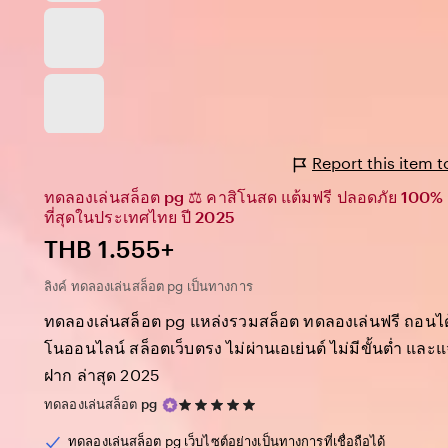
Report this item 
ทดลองเล่นสล็อต pg ⚖️ คาสิโนสด แต้มฟรี ปลอดภัย 100% เ
ที่สุดในประเทศไทย ปี 2025
Price:
THB 1.555+
ลิงค์ ทดลองเล่นสล็อต pg เป็นทางการ
ทดลองเล่นสล็อต pg แหล่งรวมสล็อต ทดลองเล่นฟรี ถอนได
โนออนไลน์ สล็อตเว็บตรง ไม่ผ่านเอเย่นต์ ไม่มีขั้นต่ำ และแ
ฝาก ล่าสุด 2025
5
ทดลองเล่นสล็อต pg
out
of
ทดลองเล่นสล็อต pg เว็บไซต์อย่างเป็นทางการที่เชื่อถือได้