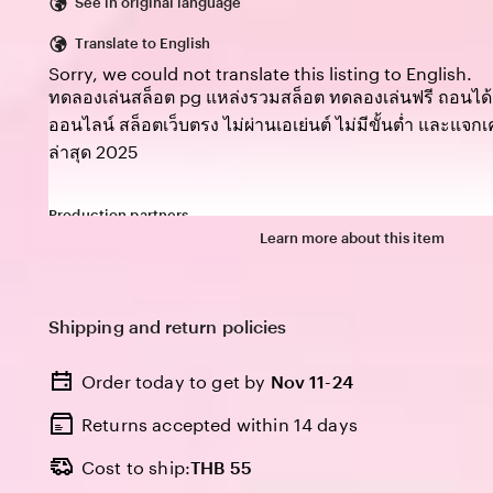
See in original language
Translate to English
Sorry, we could not translate this listing to English.
ทดลองเล่นสล็อต pg แหล่งรวมสล็อต ทดลองเล่นฟรี ถอนได้
ออนไลน์ สล็อตเว็บตรง ไม่ผ่านเอเย่นต์ ไม่มีขั้นต่ำ และแจกเ
ล่าสุด 2025
Production partners
Learn more about this item
ทดลองเล่นสล็อต pg makes this item with help from
Paperworks, The Netherlands
View all
Shipping and return policies
Order today to get by
Nov 11-24
Returns accepted
within 14 days
Cost to ship:
THB
55