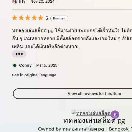
a
v
i
k ly
Nov 20, 2024
c
i
s
y
e
5
t
5
This item
out
T
w
i
of
ทดลองเล่นสล็อต pg ใช้งานง่าย ระบบออโต้เร็วทันใจ ไม่ต
5
h
b
n
stars
อื่น ๆ เกมหลากหลาย มีทั้งสล็อตค่ายดังและเกมใหม่ ๆ อัป
e
y
g
เพลิน แถมได้เงินจริงอีกต่างหาก!
w
L
r
a
e
L
u
v
i
Conny
Mar 5, 2025
r
i
s
See in original language
a
e
t
M
w
i
View all reviews for this item
a
b
n
r
y
g
i
k
r
ทดลองเล่นสล็อต pg
a
l
e
G
y
Owned by ทดลองเล่นสล็อต pg
|
Bangkok, 
v