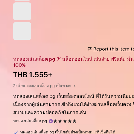
Report this item 
ทดลองเล่นสล็อต pg 🎿 สล็อตออนไลน์ เล่นง่าย ฟรีแต้ม ม
100%
Price:
THB 1.555+
ลิงค์ ทดลองเล่นสล็อต pg เป็นทางการ
ทดลองเล่นสล็อต pg เว็บสล็อตออนไลน์ ที่ได้รับความนิยมอ
เนื่องจากผู้เล่นสามารถเข้าถึงเกมได้ง่ายผ่านสล็อตเว็บตรง
สบายและความปลอดภัยในการเล่น
5
ทดลองเล่นสล็อต pg
out
of
ทดลองเล่นสล็อต pg เว็บไซต์อย่างเป็นทางการที่เชื่อถือได้