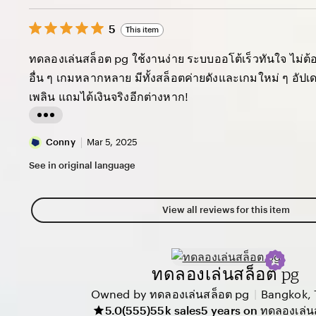
c
i
s
y
e
5
t
5
This item
out
T
w
i
of
ทดลองเล่นสล็อต pg ใช้งานง่าย ระบบออโต้เร็วทันใจ ไม่ต
5
h
b
n
stars
อื่น ๆ เกมหลากหลาย มีทั้งสล็อตค่ายดังและเกมใหม่ ๆ อัป
e
y
g
เพลิน แถมได้เงินจริงอีกต่างหาก!
w
L
r
a
e
L
u
v
i
Conny
Mar 5, 2025
r
i
s
See in original language
a
e
t
M
w
i
View all reviews for this item
a
b
n
r
y
g
i
k
r
ทดลองเล่นสล็อต pg
a
l
e
G
y
Owned by ทดลองเล่นสล็อต pg
|
Bangkok, 
v
5.0
(555)
55k sales
5 years on ทดลองเล่น
r
i