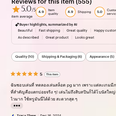
Reviews for this item (555)
5.0
/5
Item
Custo
4.9
4.9
5.0
Shipping
quality
servi
item average
Buyer highlights, summarized by AI
Beautiful
Fast shipping
Great quality
Happy custo
As described
Great product
Looks great
Filter
Quality (10)
Shipping & Packaging (6)
Appearance (5)
by
category
5
5
This item
out
of
ฉันชอบเล่นที่ ทดลองเล่นสล็อต pg มาก เพราะแต่ละเกมมี
5
stars
ที่สำคัญคือแตกบ่อยจริง ๆ! เล่นไม่ถึงสิบสปินก็ได้โบนัสให
ไวมาก ใช้ทรูมันนี่ได้ด้วย สะดวกสุด ๆ
L
i
Tracy Thew
Dec 16, 2024