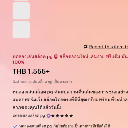
Report this item 
ทดลองเล่นสล็อต pg 🤖 สล็อตออนไลน์ เล่นง่าย ฟรีแต้ม ม
100%
Price:
THB 1.555+
ลิงค์ ทดลองเล่นสล็อต pg เป็นทางการ
ทดลองเล่นสล็อต pg ค้นพบความตื่นเต้นของการชนะอย่างง
แพลตฟอร์มเว็บสล็อตโดยตรงที่ดีที่สุดเตรียมพร้อมที่จะทำ
ลาภของคุณได้แล้ววันนี้!
5
ทดลองเล่นสล็อต pg
out
of
ทดลองเล่นสล็อต pg เว็บไซต์อย่างเป็นทางการที่เชื่อถือได้