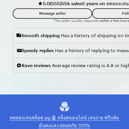
5.0
(555)
55k sales
5 years on ทดลองเล่น
r
i
i
e
Message seller
Fol
l
w
This seller usually responds
within a few hours
l
b
o
Smooth shipping
Has a history of shipping on t
y
C
Speedy replies
Has a history of replying to mess
o
n
Rave reviews
Average review rating is 4.8 or hig
n
y
ทดลองเล่นสล็อต pg 🤖 สล็อตออนไลน์ เล่นง่าย ฟรีแต้ม
มั่นคงและปลอดภัย 100%