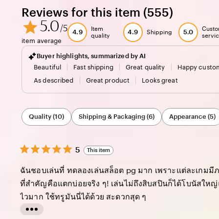
Reviews for this item (555)
5.0
/5
Item
Custo
4.9
4.9
5.0
Shipping
quality
servi
item average
Buyer highlights, summarized by AI
Beautiful
Fast shipping
Great quality
Happy custo
As described
Great product
Looks great
Filter
Quality (10)
Shipping & Packaging (6)
Appearance (5)
by
category
5
5
This item
out
of
ฉันชอบเล่นที่ ทดลองเล่นสล็อต pg มาก เพราะแต่ละเกมมี
5
stars
ที่สำคัญคือแตกบ่อยจริง ๆ! เล่นไม่ถึงสิบสปินก็ได้โบนัสให
ไวมาก ใช้ทรูมันนี่ได้ด้วย สะดวกสุด ๆ
L