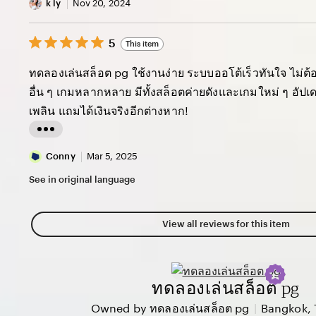
a
v
i
k ly
Nov 20, 2024
c
i
s
y
e
5
t
5
This item
out
T
w
i
of
ทดลองเล่นสล็อต pg ใช้งานง่าย ระบบออโต้เร็วทันใจ ไม่ต
5
h
b
n
stars
อื่น ๆ เกมหลากหลาย มีทั้งสล็อตค่ายดังและเกมใหม่ ๆ อัป
e
y
g
เพลิน แถมได้เงินจริงอีกต่างหาก!
w
L
r
a
e
L
u
v
i
Conny
Mar 5, 2025
r
i
s
See in original language
a
e
t
M
w
i
View all reviews for this item
a
b
n
r
y
g
i
k
r
ทดลองเล่นสล็อต pg
a
l
e
G
y
Owned by ทดลองเล่นสล็อต pg
|
Bangkok, 
v