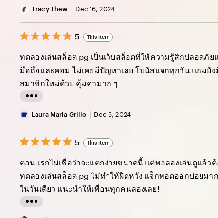
i
Tracy Thew
Dec 16, 2024
s
5
t
5
This item
out
i
of
ทดลองเล่นสล็อต pg เป็นเว็บสล็อตที่ให้ความรู้สึกปลอดภัยแล
5
n
stars
มือถือและคอม ไม่เคยมีปัญหาเลย โบนัสแจกทุกวัน แถมยัง
g
สมาชิกใหม่ด้วย คุ้มค่ามาก ๆ
r
e
L
v
i
Laura Maria Grillo
Dec 6, 2024
i
s
e
5
t
5
This item
out
w
i
of
ตอนแรกไม่เชื่อว่าจะแตกง่ายขนาดนี้ แต่พอลองเล่นดูแล้วต
5
b
n
stars
ทดลองเล่นสล็อต pg ไม่ทำให้ผิดหวัง แจ็กพอตออกบ่อยมาก 
y
g
ในวันเดียว แนะนำให้เพื่อนทุกคนลองเลย!
T
r
r
e
L