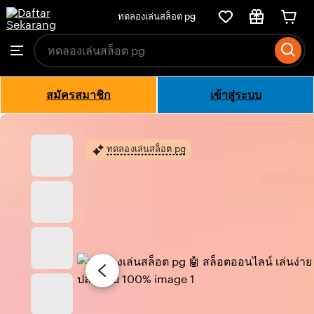
ทดลอง
ทดลองเล่นสล็อต pg
Skip
เล่น
to
Search
Browse
สล็อต
ontent
for
pg
items
or
สมัครสมาชิก
เข้าสู่ระบบ
shops
ทดลองเล่นสล็อต pg