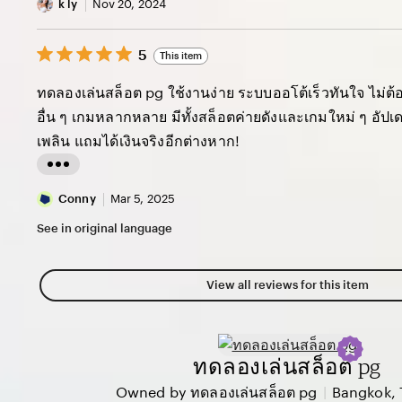
a
v
i
k ly
Nov 20, 2024
c
i
s
y
e
5
t
5
This item
out
T
w
i
of
ทดลองเล่นสล็อต pg ใช้งานง่าย ระบบออโต้เร็วทันใจ ไม่ต
5
h
b
n
stars
อื่น ๆ เกมหลากหลาย มีทั้งสล็อตค่ายดังและเกมใหม่ ๆ อัป
e
y
g
เพลิน แถมได้เงินจริงอีกต่างหาก!
w
L
r
a
e
L
u
v
i
Conny
Mar 5, 2025
r
i
s
See in original language
a
e
t
M
w
i
View all reviews for this item
a
b
n
r
y
g
i
k
r
ทดลองเล่นสล็อต pg
a
l
e
G
y
Owned by ทดลองเล่นสล็อต pg
|
Bangkok, 
v