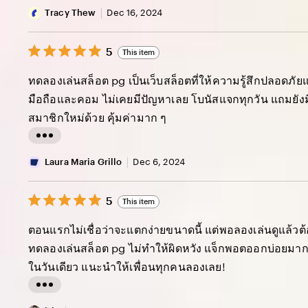
i
Tracy Thew
Dec 16, 2024
s
5
t
5
This item
out
i
of
ทดลองเล่นสล็อต pg เป็นเว็บสล็อตที่ให้ความรู้สึกปลอดภัยแล
5
n
stars
มือถือและคอม ไม่เคยมีปัญหาเลย โบนัสแจกทุกวัน แถมยัง
g
สมาชิกใหม่ด้วย คุ้มค่ามาก ๆ
r
e
L
v
i
Laura Maria Grillo
Dec 6, 2024
i
s
e
5
t
5
This item
out
w
i
of
ตอนแรกไม่เชื่อว่าจะแตกง่ายขนาดนี้ แต่พอลองเล่นดูแล้วต
5
b
n
stars
ทดลองเล่นสล็อต pg ไม่ทำให้ผิดหวัง แจ็กพอตออกบ่อยมาก 
y
g
ในวันเดียว แนะนำให้เพื่อนทุกคนลองเลย!
T
r
r
e
L