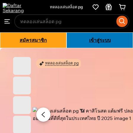
ทดลอง
ทดลองเล่นสล็อต pg
Skip
เล่น
to
Search
Browse
สล็อต
ontent
for
pg
items
or
สมัครสมาชิก
เข้าสู่ระบบ
shops
ทดลองเล่นสล็อต pg