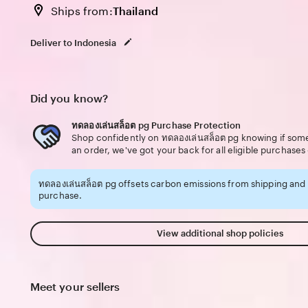
Ships from:
Thailand
Deliver to Indonesia
Did you know?
ทดลองเล่นสล็อต pg Purchase Protection
Shop confidently on ทดลองเล่นสล็อต pg knowing if som
an order, we've got your back for all eligible purchase
ทดลองเล่นสล็อต pg offsets carbon emissions from shipping and
purchase.
View additional shop policies
Meet your sellers