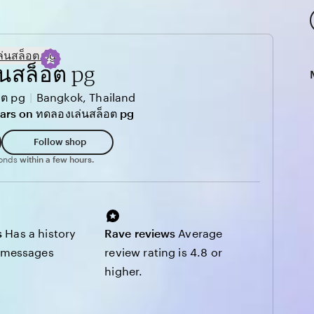
นสล็อต pg
อต pg
|
Bangkok, Thailand
ars on ทดลองเล่นสล็อต pg
Follow shop
ponds
within a few hours.
s
Has a history
Rave reviews
Average
o messages
review rating is 4.8 or
higher.