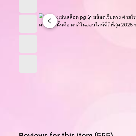
Reviews for this item (555)