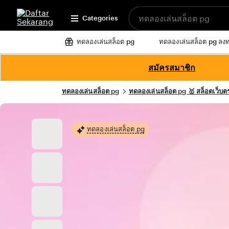
Skip
Search
ทดลอง
to
Categories
for
เล่น
Content
items
สล็อต
or
ทดลองเล่นสล็อต pg
ทดลองเล่นสล็อต pg ลงท
pg
shops
สมัครสมาชิก
ทดลองเล่นสล็อต pg
ทดลองเล่นสล็อต pg 🥇 สล็อตเว็บต
ทดลองเล่นสล็อต pg