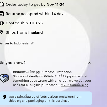
Order today to get by
Nov 11-24
Returns accepted
within 14 days
Cost to ship:
THB
55
Ships from:
Thailand
eliver to Indonesia
Did you know?
ทดลองเล่นสล็อต pg Purchase Protection
Shop confidently on ทดลองเล่นสล็อต pg knowing if
something goes wrong with an order, we've got your
back for all eligible purchases —
ทดลองเล่นสล็อต pg
ทดลองเล่นสล็อต pg offsets carbon emissions from
shipping and packaging on this purchase.