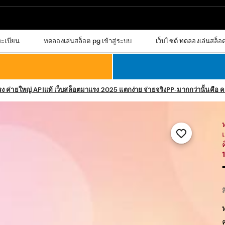
ะเบียน
ทดลองเล่นสล็อต pg เข้าสู่ระบบ
เว็บไซต์ ทดลองเล่นสล็อ
รง ค่ายใหญ่ APIแท้ เว็บสล็อตมาแรง 2025 แตกง่าย จ่ายจริงPP-มากกว่านั้นคือ 
Add
to
Favorites
ล