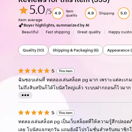
5.0
/5
Item
4.9
4.9
5.0
Shipping
quality
item average
Buyer highlights, summarized by AI
Beautiful
Fast shipping
Great quality
Happy cust
Filter
Quality (10)
Shipping & Packaging (6)
Appearance (
by
category
5
5
This item
out
ฉันชอบเล่นที่ ทดลองเล่นสล็อต pg มาก เพราะแต่ละเกมม
of
5
ไม่ถึงสิบสปินก็ได้โบนัสใหญ่แล้ว ระบบฝากถอนก็ไวมาก ใช
stars
L
i
5
5
This item
s
out
ทดลองเล่นสล็อต pg เป็นเว็บสล็อตที่ให้ความรู้สึกปลอด
of
t
5
เลย โบนัสแจกทุกวัน แถมยังมีโปรโมชั่นสำหรับสมาชิกให
i
stars