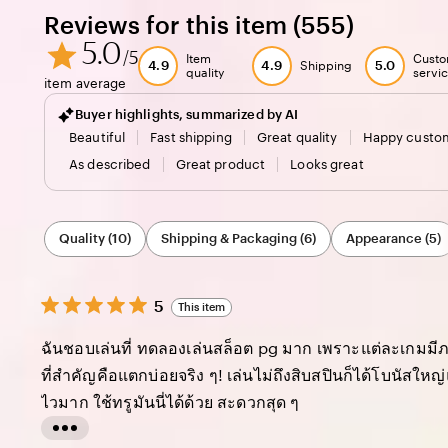
Reviews for this item (555)
5.0
/5
Item
Custo
4.9
4.9
5.0
Shipping
quality
servi
item average
Buyer highlights, summarized by AI
Beautiful
Fast shipping
Great quality
Happy custo
As described
Great product
Looks great
Filter
Quality (10)
Shipping & Packaging (6)
Appearance (5)
by
category
5
5
This item
out
of
ฉันชอบเล่นที่ ทดลองเล่นสล็อต pg มาก เพราะแต่ละเกมมี
5
stars
ที่สำคัญคือแตกบ่อยจริง ๆ! เล่นไม่ถึงสิบสปินก็ได้โบนัสให
ไวมาก ใช้ทรูมันนี่ได้ด้วย สะดวกสุด ๆ
L