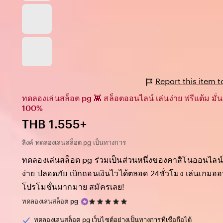
Report this item 
ทดลองเล่นสล็อต pg 👾 สล็อตออนไลน์ เล่นง่าย ฟรีแต้ม ม
100%
Price:
THB 1.555+
ลิงค์ ทดลองเล่นสล็อต pg เป็นทางการ
ทดลองเล่นสล็อต pg ร่วมเป็นส่วนหนึ่งของคาสิโนออนไลน์ที
ง่าย ปลอดภัย เบิกถอนเงินไวได้ตลอด 24ชั่วโมง เล่นเกมออ
โปรโมชั่นมากมาย สมัครเลย!
5
ทดลองเล่นสล็อต pg
out
of
ทดลองเล่นสล็อต pg เว็บไซต์อย่างเป็นทางการที่เชื่อถือได้