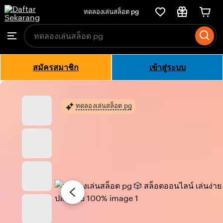
ทดลอง
ทดลองเล่นสล็อต pg
Skip
เล่น
to
Search
Browse
สล็อต
ontent
for
pg
items
or
สมัครสมาชิก
เข้าสู่ระบบ
shops
ทดลองเล่นสล็อต pg