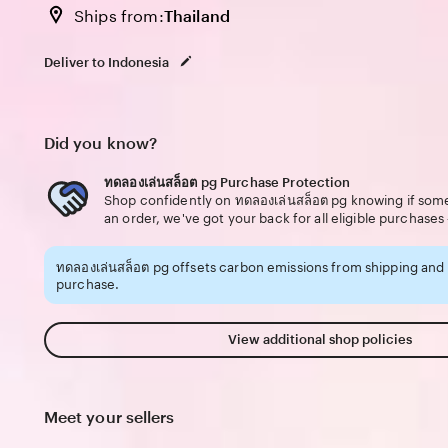
Ships from:
Thailand
Deliver to Indonesia
Did you know?
ทดลองเล่นสล็อต pg Purchase Protection
Shop confidently on ทดลองเล่นสล็อต pg knowing if som
an order, we've got your back for all eligible purchase
ทดลองเล่นสล็อต pg offsets carbon emissions from shipping and
purchase.
View additional shop policies
Meet your sellers