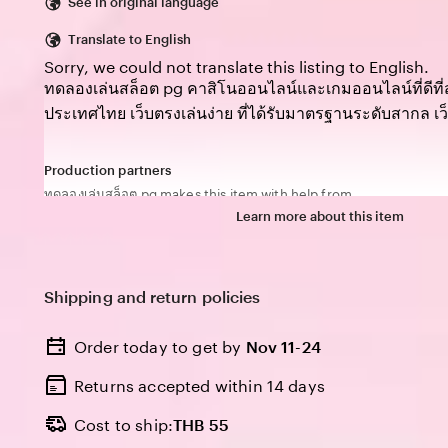
See in original language
Translate to English
Sorry, we could not translate this listing to English.
ทดลองเล่นสล็อต pg คาสิโนออนไลน์และเกมออนไลน์ที่ดีที่ส
ประเทศไทย เว็บตรงเล่นง่าย ที่ได้รับมาตรฐานระดับสากล เ
Production partners
ทดลองเล่นสล็อต pg makes this item with help from
Paperworks, The Netherlands
Learn more about this item
View all
Shipping and return policies
Order today to get by
Nov 11-24
Returns accepted
within 14 days
Cost to ship:
THB
55