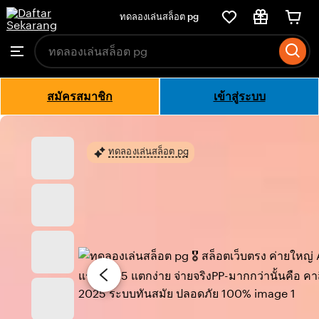
ทดลอง
ทดลองเล่นสล็อต pg
Skip
เล่น
to
Search
Browse
สล็อต
ontent
for
pg
items
or
สมัครสมาชิก
เข้าสู่ระบบ
shops
ทดลองเล่นสล็อต pg