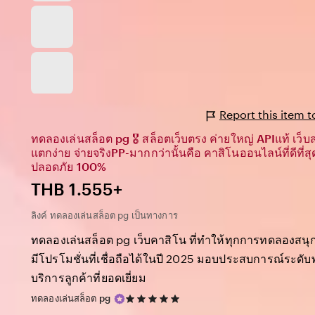
Report this item 
ทดลองเล่นสล็อต pg 🎖️ สล็อตเว็บตรง ค่ายใหญ่ APIแท้ เว
แตกง่าย จ่ายจริงPP-มากกว่านั้นคือ คาสิโนออนไลน์ที่ดีที่
ปลอดภัย 100%
Price:
THB 1.555+
ลิงค์ ทดลองเล่นสล็อต pg เป็นทางการ
ทดลองเล่นสล็อต pg เว็บคาสิโน ที่ทำให้ทุกการทดลองสนุก
มีโปรโมชั่นที่เชื่อถือได้ในปี 2025 มอบประสบการณ์ระดับ
บริการลูกค้าที่ยอดเยี่ยม
5
ทดลองเล่นสล็อต pg
out