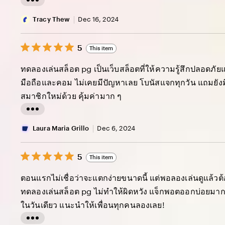
L
i
Tracy Thew
Dec 16, 2024
s
5
t
5
This item
out
i
of
ทดลองเล่นสล็อต pg เป็นเว็บสล็อตที่ให้ความรู้สึกปลอดภัยแล
5
n
stars
มือถือและคอม ไม่เคยมีปัญหาเลย โบนัสแจกทุกวัน แถมยัง
g
สมาชิกใหม่ด้วย คุ้มค่ามาก ๆ
r
e
L
v
i
Laura Maria Grillo
Dec 6, 2024
i
s
e
5
t
5
This item
out
w
i
of
ตอนแรกไม่เชื่อว่าจะแตกง่ายขนาดนี้ แต่พอลองเล่นดูแล้วต
5
b
n
stars
ทดลองเล่นสล็อต pg ไม่ทำให้ผิดหวัง แจ็กพอตออกบ่อยมาก 
y
g
ในวันเดียว แนะนำให้เพื่อนทุกคนลองเลย!
T
r
r
e
L