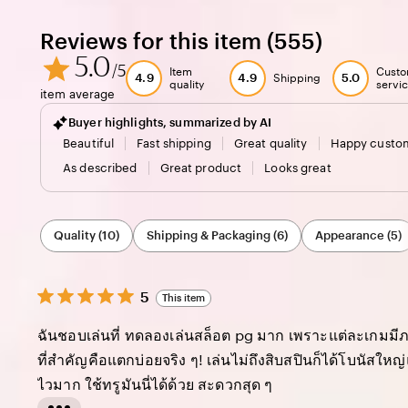
Reviews for this item (555)
5.0
/5
Item
Custo
4.9
4.9
5.0
Shipping
quality
servi
item average
Buyer highlights, summarized by AI
Beautiful
Fast shipping
Great quality
Happy custo
As described
Great product
Looks great
Filter
Quality (10)
Shipping & Packaging (6)
Appearance (5)
by
category
5
5
This item
out
of
ฉันชอบเล่นที่ ทดลองเล่นสล็อต pg มาก เพราะแต่ละเกมมี
5
stars
ที่สำคัญคือแตกบ่อยจริง ๆ! เล่นไม่ถึงสิบสปินก็ได้โบนัสให
ไวมาก ใช้ทรูมันนี่ได้ด้วย สะดวกสุด ๆ