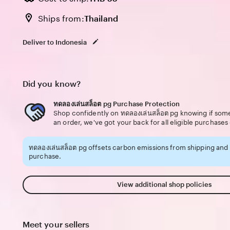
Ships from:
Thailand
Deliver to Indonesia
Did you know?
ทดลองเล่นสล็อต pg Purchase Protection
Shop confidently on ทดลองเล่นสล็อต pg knowing if som
an order, we've got your back for all eligible purchase
ทดลองเล่นสล็อต pg offsets carbon emissions from shipping and
purchase.
View additional shop policies
Meet your sellers