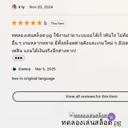
a
v
i
k ly
Nov 20, 2024
c
i
s
y
e
5
t
5
This item
out
T
w
i
of
ทดลองเล่นสล็อต pg ใช้งานง่าย ระบบออโต้เร็วทันใจ ไม่ต
5
h
b
n
stars
อื่น ๆ เกมหลากหลาย มีทั้งสล็อตค่ายดังและเกมใหม่ ๆ อัป
e
y
g
เพลิน แถมได้เงินจริงอีกต่างหาก!
w
L
r
a
e
L
u
v
i
Conny
Mar 5, 2025
r
i
s
See in original language
a
e
t
M
w
i
View all reviews for this item
a
b
n
r
y
g
i
k
r
ทดลองเล่นสล็อต pg
a
l
e