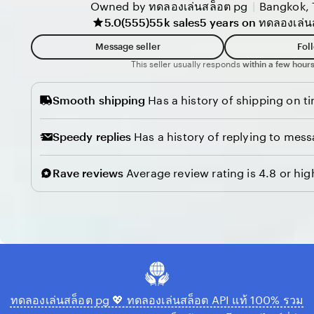
G
y
Owned by ทดลองเล่นสล็อต pg
|
Bangkok, 
v
5.0
(555)
55k sales
5 years on ทดลองเล่น
r
i
i
e
Message seller
Fol
l
w
This seller usually responds
within a few hours
l
b
o
Smooth shipping
Has a history of shipping on t
y
C
Speedy replies
Has a history of replying to mess
o
n
Rave reviews
Average review rating is 4.8 or hig
n
y
ทดลองเล่นสล็อต pg 💖 ทดลองเล่นสล็อต API แท้ 100% รวม