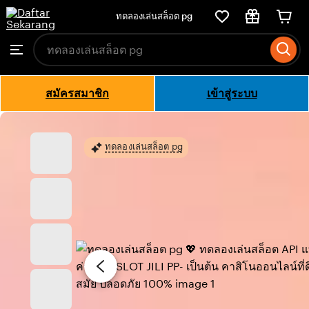
ทดลอง
ทดลองเล่นสล็อต pg
Skip
เล่น
to
Search
Browse
สล็อต
ontent
for
pg
items
or
สมัครสมาชิก
เข้าสู่ระบบ
shops
ทดลองเล่นสล็อต pg