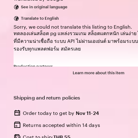
description
See in original language
Translate to English
Sorry, we could not translate this listing to English.
ทดลองเล่นสล็อต pg แหล่งรวมเกม สล็อตแตกหนัก เล่นง่าย ได
ที่มีความน่าเชื่อถือ ระบบ API ไม่ผ่านเอเย่นต์ มาพร้อมระ
รองรับทุกแพลตฟอร์ม สมัครเลย
Production partners
Learn more about this item
ทดลองเล่นสล็อต pg makes this item with help from
Paperworks, The Netherlands
View all
Shipping and return policies
Order today to get by
Nov 11-24
Returns accepted
within 14 days
Cost to ship:
THB
55