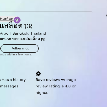
นสล็อต pg
อต pg
|
Bangkok, Thailand
ars on ทดลองเล่นสล็อต pg
Follow shop
ponds
within a few hours.
s
Has a history
Rave reviews
Average
o messages
review rating is 4.8 or
higher.