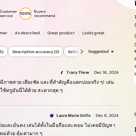
Customer
Buyers
100%
service
recommend
omer
As described
Great product
Looks great
Suggested
5)
Description accuracy (3)
Seller service (2)
Sizing & Fit (1)
Tracy Thew
Dec 16, 2024
ีภาพสวย เสียงชัด และที่สำคัญคือแตกบ่อยจริง ๆ! เล่น
้ทรูมันนี่ได้ด้วย สะดวกสุด ๆ
Laura Maria Grillo
Dec 6, 2024
ภัยและมั่นคง เล่นได้ทั้งในมือถือและคอม ไม่เคยมีปัญหา
ม่ด้วย คุ้มค่ามาก ๆ