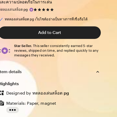
และความปลอดภัยในการเล่น
5
ทดลองเล่นสล็อต pg
out
of
ทดลองเล่นสล็อต pg เว็บไซต์อย่างเป็นทางการที่เชื่อถือได้
5
stars
Add to Cart
Star Seller.
This seller consistently earned 5-star
reviews, shipped on time, and replied quickly to any
messages they received.
Item details
Highlights
Designed by
ทดลองเล่นสล็อต pg
Materials: Paper, magnet
Read