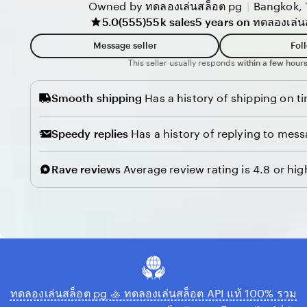
G
y
Owned by ทดลองเล่นสล็อต pg
|
Bangkok, 
v
5.0
(555)
55k sales
5 years on ทดลองเล่น
r
i
i
e
Message seller
Fol
l
w
This seller usually responds
within a few hours
l
b
o
Smooth shipping
Has a history of shipping on t
y
C
Speedy replies
Has a history of replying to mess
o
n
Rave reviews
Average review rating is 4.8 or hig
n
y
ทดลองเล่นสล็อต pg 🚣 ทดลองเล่นสล็อต API แท้ 100% รวม