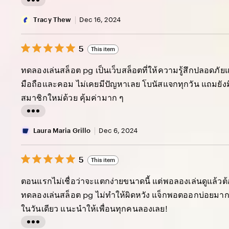
L
i
Tracy Thew
Dec 16, 2024
s
5
t
5
This item
out
i
of
ทดลองเล่นสล็อต pg เป็นเว็บสล็อตที่ให้ความรู้สึกปลอดภัยแล
5
n
stars
มือถือและคอม ไม่เคยมีปัญหาเลย โบนัสแจกทุกวัน แถมยัง
g
สมาชิกใหม่ด้วย คุ้มค่ามาก ๆ
r
e
L
v
i
Laura Maria Grillo
Dec 6, 2024
i
s
e
5
t
5
This item
out
w
i
of
ตอนแรกไม่เชื่อว่าจะแตกง่ายขนาดนี้ แต่พอลองเล่นดูแล้วต
5
b
n
stars
ทดลองเล่นสล็อต pg ไม่ทำให้ผิดหวัง แจ็กพอตออกบ่อยมาก 
y
g
ในวันเดียว แนะนำให้เพื่อนทุกคนลองเลย!
T
r
r
e
L