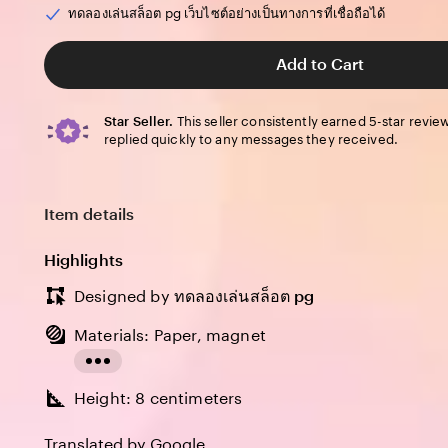
of
ทดลองเล่นสล็อต pg เว็บไซต์อย่างเป็นทางการที่เชื่อถือได้
5
stars
Add to Cart
Star Seller.
This seller consistently earned 5-star revie
replied quickly to any messages they received.
Item details
Highlights
Designed by
ทดลองเล่นสล็อต pg
Materials: Paper, magnet
Read
Height: 8 centimeters
the
full
Translated by Google