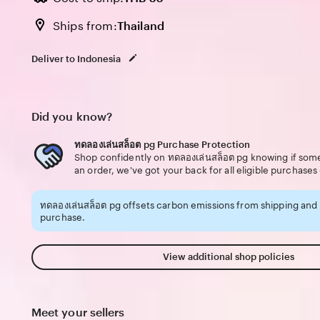
Ships from:
Thailand
Deliver to Indonesia
Did you know?
ทดลองเล่นสล็อต pg Purchase Protection
Shop confidently on ทดลองเล่นสล็อต pg knowing if som
an order, we've got your back for all eligible purchase
ทดลองเล่นสล็อต pg offsets carbon emissions from shipping and
purchase.
View additional shop policies
Meet your sellers