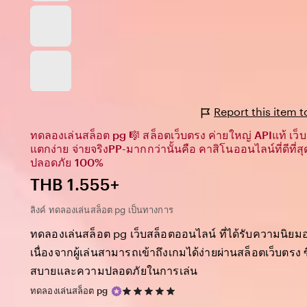
Report this item 
ทดลองเล่นสล็อต pg 🎼 สล็อตเว็บตรง ค่ายใหญ่ APIแท้ เว
แตกง่าย จ่ายจริงPP-มากกว่านั้นคือ คาสิโนออนไลน์ที่ดีที่
ปลอดภัย 100%
Price:
THB 1.555+
ลิงค์ ทดลองเล่นสล็อต pg เป็นทางการ
ทดลองเล่นสล็อต pg เว็บสล็อตออนไลน์ ที่ได้รับความนิยมอ
เนื่องจากผู้เล่นสามารถเข้าถึงเกมได้ง่ายผ่านสล็อตเว็บตรง
สบายและความปลอดภัยในการเล่น
5
ทดลองเล่นสล็อต pg
out