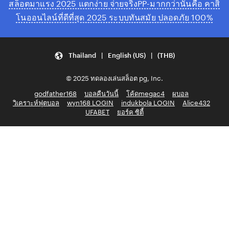
สล็อตมาแรง 2025 แตกง่าย จ่ายจริงPP-มากกว่านั้นคือ คาสิ
โนออนไลน์ที่ดีที่สุด 2025 ระบบทันสมัย ปลอดภัย 100%
Thailand | English (US) | (THB)
© 2025 ทดลองเล่นสล็อต pg, Inc.
godfather168
บอลคืนวันนี้
โค้ดmegac4
ผบอล
วิเคราะห์ฟุตบอล
wyn168 LOGIN
indukbola LOGIN
Alice432
UFABET
ยอร์ค ซิตี้