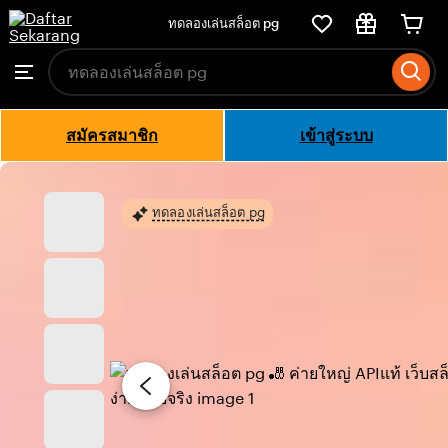
ทดลอง
ทดลองเล่นสล็อต pg
Skip
เล่น
to
Search
Browse
สล็อต
ontent
for
pg
items
or
สมัครสมาชิก
เข้าสู่ระบบ
shops
ทดลองเล่นสล็อต pg