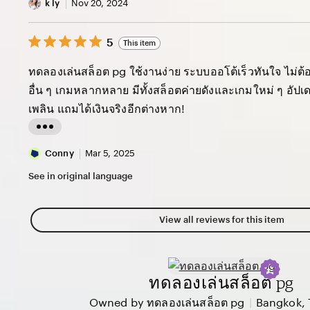
a
v
i
k ly
Nov 20, 2024
c
i
s
y
e
5
t
5
This item
out
T
w
i
of
ทดลองเล่นสล็อต pg ใช้งานง่าย ระบบออโต้เร็วทันใจ ไม่ต
5
h
b
n
stars
อื่น ๆ เกมหลากหลาย มีทั้งสล็อตค่ายดังและเกมใหม่ ๆ อัป
e
y
g
เพลิน แถมได้เงินจริงอีกต่างหาก!
w
L
r
a
e
L
u
v
i
Conny
Mar 5, 2025
r
i
s
See in original language
a
e
t
M
w
i
View all reviews for this item
a
b
n
r
y
g
i
k
r
ทดลองเล่นสล็อต pg
a
l
e
G
y
Owned by ทดลองเล่นสล็อต pg
|
Bangkok, 
v