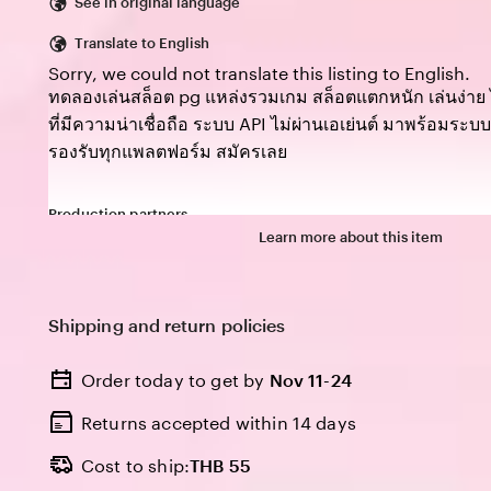
See in original language
Translate to English
Sorry, we could not translate this listing to English.
ทดลองเล่นสล็อต pg แหล่งรวมเกม สล็อตแตกหนัก เล่นง่าย ได
ที่มีความน่าเชื่อถือ ระบบ API ไม่ผ่านเอเย่นต์ มาพร้อมระ
รองรับทุกแพลตฟอร์ม สมัครเลย
Production partners
Learn more about this item
ทดลองเล่นสล็อต pg makes this item with help from
Paperworks, The Netherlands
View all
Shipping and return policies
Order today to get by
Nov 11-24
Returns accepted
within 14 days
Cost to ship:
THB
55