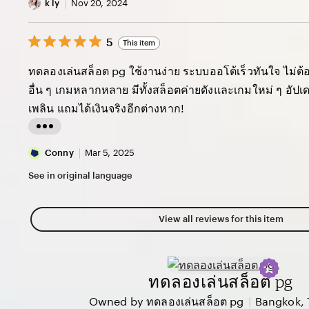
a
v
i
k ly
Nov 20, 2024
c
i
s
y
e
5
t
5
This item
out
T
w
i
of
ทดลองเล่นสล็อต pg ใช้งานง่าย ระบบออโต้เร็วทันใจ ไม่ต
5
h
b
n
stars
อื่น ๆ เกมหลากหลาย มีทั้งสล็อตค่ายดังและเกมใหม่ ๆ อัป
e
y
g
เพลิน แถมได้เงินจริงอีกต่างหาก!
w
L
r
a
e
L
u
v
i
Conny
Mar 5, 2025
r
i
s
See in original language
a
e
t
M
w
i
View all reviews for this item
a
b
n
r
y
g
i
k
r
ทดลองเล่นสล็อต pg
a
l
e
G
y
Owned by ทดลองเล่นสล็อต pg
|
Bangkok, 
v