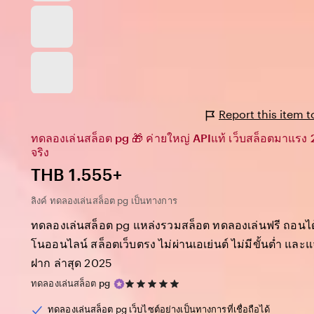
Report this item 
ทดลองเล่นสล็อต pg 🎁 ค่ายใหญ่ APIแท้ เว็บสล็อตมาแรง 
จริง
Price:
THB 1.555+
ลิงค์ ทดลองเล่นสล็อต pg เป็นทางการ
ทดลองเล่นสล็อต pg แหล่งรวมสล็อต ทดลองเล่นฟรี ถอนได
โนออนไลน์ สล็อตเว็บตรง ไม่ผ่านเอเย่นต์ ไม่มีขั้นต่ำ และแ
ฝาก ล่าสุด 2025
5
ทดลองเล่นสล็อต pg
out
of
ทดลองเล่นสล็อต pg เว็บไซต์อย่างเป็นทางการที่เชื่อถือได้