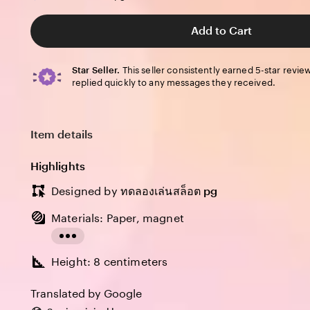
5
stars
Add to Cart
Star Seller.
This seller consistently earned 5-star revie
replied quickly to any messages they received.
Item details
Highlights
Designed by
ทดลองเล่นสล็อต pg
Materials: Paper, magnet
Read
Height: 8 centimeters
the
full
Translated by Google
description