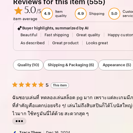
Reviews for this item (555)
5.0
/5
Item
Custo
4.9
4.9
5.0
Shipping
quality
servi
item average
Buyer highlights, summarized by AI
Beautiful
Fast shipping
Great quality
Happy custo
As described
Great product
Looks great
Filter
Quality (10)
Shipping & Packaging (6)
Appearance (5)
by
category
5
5
This item
out
of
ฉันชอบเล่นที่ ทดลองเล่นสล็อต pg มาก เพราะแต่ละเกมมี
5
stars
ที่สำคัญคือแตกบ่อยจริง ๆ! เล่นไม่ถึงสิบสปินก็ได้โบนัสให
ไวมาก ใช้ทรูมันนี่ได้ด้วย สะดวกสุด ๆ
L
i
Tracy Thew
Dec 16, 2024