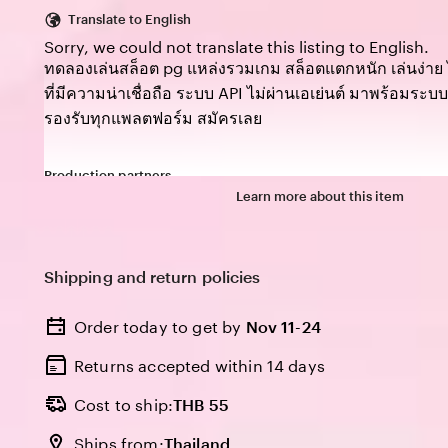
Translate to English
Sorry, we could not translate this listing to English.
ทดลองเล่นสล็อต pg แหล่งรวมเกม สล็อตแตกหนัก เล่นง่าย ได
ที่มีความน่าเชื่อถือ ระบบ API ไม่ผ่านเอเย่นต์ มาพร้อมระ
รองรับทุกแพลตฟอร์ม สมัครเลย
Production partners
Learn more about this item
ทดลองเล่นสล็อต pg makes this item with help from
Paperworks, The Netherlands
View all
Shipping and return policies
Order today to get by
Nov 11-24
Returns accepted
within 14 days
Cost to ship:
THB
55
Ships from:
Thailand