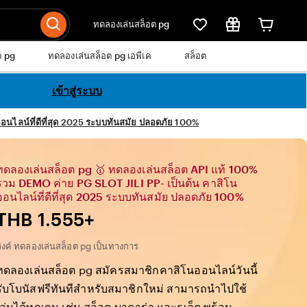
ทดลองเล่นสล็อต pg
ต pg
ทดลองเล่นสล็อต pg เอพีเค
สล็อต
เข้าสู่ระบบ
นไลน์ที่ดีที่สุด 2025 ระบบทันสมัย ปลอดภัย 100%
ทดลองเล่นสล็อต pg 🥇 ทดลองเล่นสล็อต API แท้ 100%
รวม DEMO ค่าย PG SLOT JILI PP- เป็นต้น คาสิโน
ออนไลน์ที่ดีที่สุด 2025 ระบบทันสมัย ปลอดภัย 100%
Price:
THB 1.555+
ิงค์ ทดลองเล่นสล็อต pg เป็นทางการ
ทดลองเล่นสล็อต pg สมัครสมาชิกคาสิโนออนไลน์วันนี้
รับโบนัสฟรีทันทีสำหรับสมาชิกใหม่ สามารถนำไปใช้