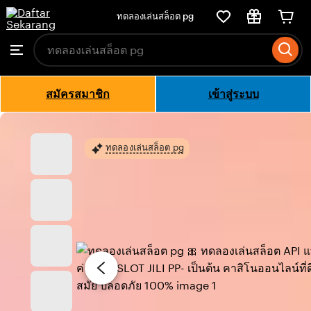
ทดลอง
ทดลองเล่นสล็อต pg
Skip
เล่น
to
Search
Browse
สล็อต
ontent
for
pg
items
or
สมัครสมาชิก
เข้าสู่ระบบ
shops
ทดลองเล่นสล็อต pg