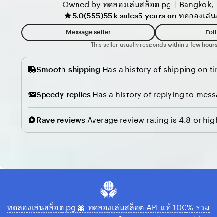
G
y
Owned by ทดลองเล่นสล็อต pg
|
Bangkok, 
v
5.0
(555)
55k sales
5 years on ทดลองเล่น
r
i
i
e
Message seller
Fol
l
w
This seller usually responds
within a few hours
l
b
o
Smooth shipping
Has a history of shipping on t
y
C
Speedy replies
Has a history of replying to mess
o
n
Rave reviews
Average review rating is 4.8 or hig
n
y
ทดลองเล่นสล็อต pg 🎀 ทดลองเล่นสล็อต API แท้ 100% รวม