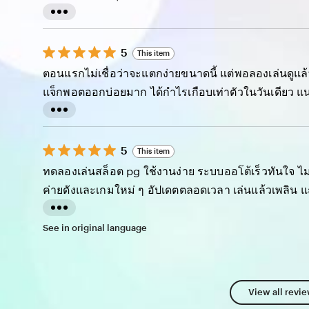
n
L
g
i
5
r
5
This item
s
out
e
ตอนแรกไม่เชื่อว่าจะแตกง่ายขนาดนี้ แต่พอลองเล่นดูแล้
of
t
5
v
แจ็กพอตออกบ่อยมาก ได้กำไรเกือบเท่าตัวในวันเดียว แ
i
stars
i
n
L
e
g
i
w
5
r
5
This item
s
out
b
e
ทดลองเล่นสล็อต pg ใช้งานง่าย ระบบออโต้เร็วทันใจ ไม
of
t
y
5
v
ค่ายดังและเกมใหม่ ๆ อัปเดตตลอดเวลา เล่นแล้วเพลิน แถ
i
stars
T
i
n
L
r
e
See in original language
g
i
a
w
r
s
c
b
e
t
y
y
v
i
View all revie
T
L
i