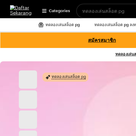
Skip
Search
ทดลอง
to
Categories
for
เล่น
Content
items
สล็อต
or
ทดลองเล่นสล็อต pg
ทดลองเล่นสล็อต pg ลงท
pg
shops
สมัครสมาชิก
ทดลองเล่นส
ทดลองเล่นสล็อต pg