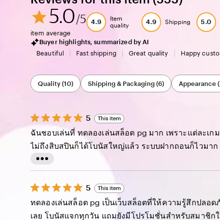
5.0
/5
Item
4.9
4.9
5.0
Shipping
quality
item average
Buyer highlights, summarized by AI
Beautiful
Fast shipping
Great quality
Happy cust
Filter
Quality (10)
Shipping & Packaging (6)
Appearance (
by
category
5
5
This item
out
ฉันชอบเล่นที่ ทดลองเล่นสล็อต pg มาก เพราะแต่ละเกมม
of
5
ไม่ถึงสิบสปินก็ได้โบนัสใหญ่แล้ว ระบบฝากถอนก็ไวมาก ใช
stars
L
i
5
5
This item
s
out
ทดลองเล่นสล็อต pg เป็นเว็บสล็อตที่ให้ความรู้สึกปลอด
of
t
5
เลย โบนัสแจกทุกวัน แถมยังมีโปรโมชั่นสำหรับสมาชิกให
i
stars