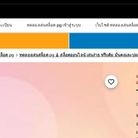
ะเบียน
ทดลองเล่นสล็อต pg เข้าสู่ระบบ
เว็บไซต์ ทดลองเล่นสล็อ
ล็อต pg
ทดลองเล่นสล็อต pg 🎸 สล็อตออนไลน์ เล่นง่าย ฟรีแต้ม มั่นคงและป
Add
to
Favorites
ล