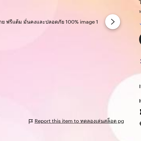
ไ
Report this item to ทดลองเล่นสล็อต pg