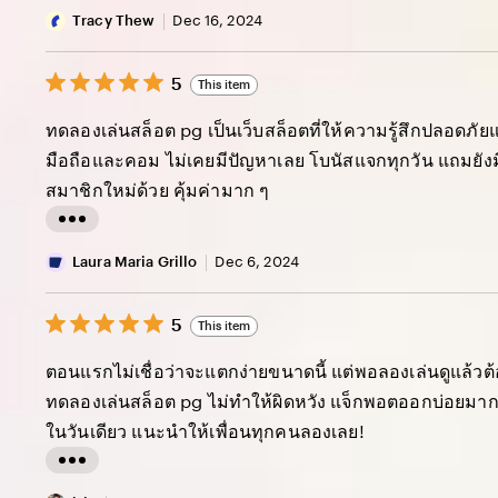
i
Tracy Thew
Dec 16, 2024
s
5
t
5
This item
out
i
of
ทดลองเล่นสล็อต pg เป็นเว็บสล็อตที่ให้ความรู้สึกปลอดภัยแล
5
n
stars
มือถือและคอม ไม่เคยมีปัญหาเลย โบนัสแจกทุกวัน แถมยัง
g
สมาชิกใหม่ด้วย คุ้มค่ามาก ๆ
r
e
L
v
i
Laura Maria Grillo
Dec 6, 2024
i
s
e
5
t
5
This item
out
w
i
of
ตอนแรกไม่เชื่อว่าจะแตกง่ายขนาดนี้ แต่พอลองเล่นดูแล้วต
5
b
n
stars
ทดลองเล่นสล็อต pg ไม่ทำให้ผิดหวัง แจ็กพอตออกบ่อยมาก 
y
g
ในวันเดียว แนะนำให้เพื่อนทุกคนลองเลย!
T
r
r
e
L