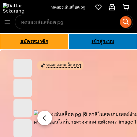
ทดลอง
ทดลองเล่นสล็อต pg
Skip
เล่น
to
Search
Browse
สล็อต
ontent
for
pg
items
or
สมัครสมาชิก
เข้าสู่ระบบ
shops
ทดลองเล่นสล็อต pg