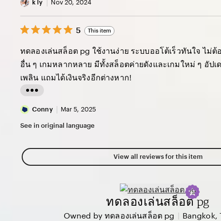
a
v
i
k ly
Nov 20, 2024
c
i
s
y
e
5
t
5
This item
out
T
w
i
of
ทดลองเล่นสล็อต pg ใช้งานง่าย ระบบออโต้เร็วทันใจ ไม่ต
5
h
b
n
stars
อื่น ๆ เกมหลากหลาย มีทั้งสล็อตค่ายดังและเกมใหม่ ๆ อัป
e
y
g
เพลิน แถมได้เงินจริงอีกต่างหาก!
w
L
r
a
e
L
u
v
i
Conny
Mar 5, 2025
r
i
s
See in original language
a
e
t
M
w
i
View all reviews for this item
a
b
n
r
y
g
i
k
r
ทดลองเล่นสล็อต pg
a
l
e
G
y
Owned by ทดลองเล่นสล็อต pg
|
Bangkok, 
v