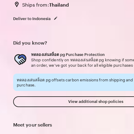
Ships from:
Thailand
Deliver to Indonesia
Did you know?
ทดลองเล่นสล็อต pg Purchase Protection
Shop confidently on ทดลองเล่นสล็อต pg knowing if som
an order, we've got your back for all eligible purchase
ทดลองเล่นสล็อต pg offsets carbon emissions from shipping and
purchase.
View additional shop policies
Meet your sellers