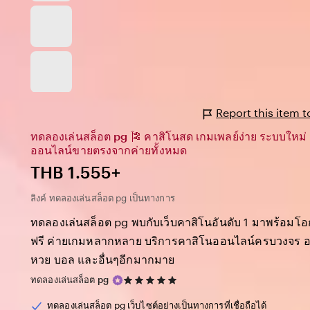
Report this item 
ทดลองเล่นสล็อต pg 🎏 คาสิโนสด เกมเพลย์ง่าย ระบบใหม่ 
ออนไลน์ขายตรงจากค่ายทั้งหมด
Price:
THB 1.555+
ลิงค์ ทดลองเล่นสล็อต pg เป็นทางการ
ทดลองเล่นสล็อต pg พบกับเว็บคาสิโนอันดับ 1 มาพร้อมโ
ฟรี ค่ายเกมหลากหลาย บริการคาสิโนออนไลน์ครบวงจร อา
หวย บอล และอื่นๆอีกมากมาย
5
ทดลองเล่นสล็อต pg
out
of
ทดลองเล่นสล็อต pg เว็บไซต์อย่างเป็นทางการที่เชื่อถือได้