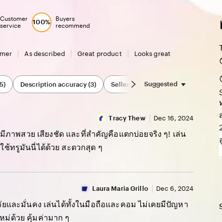
Customer
Buyers
100%
service
recommend
omer
As described
Great product
Looks great
Suggested
5)
Description accuracy (3)
Seller service (2)
Sizing & Fit (1)
Tracy Thew
Dec 16, 2024
ีภาพสวย เสียงชัด และที่สำคัญคือแตกบ่อยจริง ๆ! เล่น
ล
้ทรูมันนี่ได้ด้วย สะดวกสุด ๆ
Laura Maria Grillo
Dec 6, 2024
ภัยและมั่นคง เล่นได้ทั้งในมือถือและคอม ไม่เคยมีปัญหา
ม่ด้วย คุ้มค่ามาก ๆ