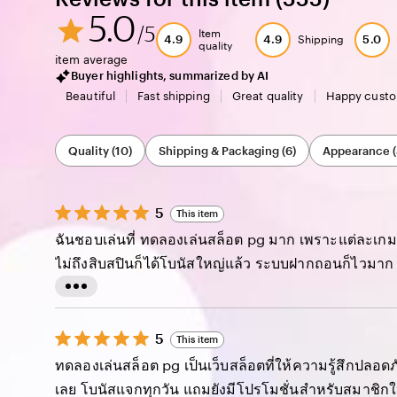
5.0
/5
Item
4.9
4.9
5.0
Shipping
quality
item average
Buyer highlights, summarized by AI
Beautiful
Fast shipping
Great quality
Happy cust
Filter
Quality (10)
Shipping & Packaging (6)
Appearance (
by
category
5
5
This item
out
ฉันชอบเล่นที่ ทดลองเล่นสล็อต pg มาก เพราะแต่ละเกมม
of
5
ไม่ถึงสิบสปินก็ได้โบนัสใหญ่แล้ว ระบบฝากถอนก็ไวมาก ใช
stars
L
i
5
5
This item
s
out
ทดลองเล่นสล็อต pg เป็นเว็บสล็อตที่ให้ความรู้สึกปลอด
of
t
5
เลย โบนัสแจกทุกวัน แถมยังมีโปรโมชั่นสำหรับสมาชิกให
i
stars