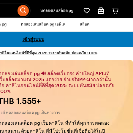
ทดลองเล่นสล็อต pg
ต pg
ทดลองเล่นสล็อต pg เอพีเค
สล็อต
เข้าสู่ระบบ
คาสิโนออนไลน์ที่ดีที่สุด 2025 ระบบทันสมัย ปลอดภัย 100%
ทดลองเล่นสล็อต pg 🔊 สล็อตเว็บตรง ค่ายใหญ่ APIแท้
เว็บสล็อตมาแรง 2025 แตกง่าย จ่ายจริงPP-มากกว่านั้น
คือ คาสิโนออนไลน์ที่ดีที่สุด 2025 ระบบทันสมัย ปลอดภัย
100%
Price:
THB 1.555+
ิงค์ ทดลองเล่นสล็อต pg เป็นทางการ
ทดลองเล่นสล็อต pg เว็บคาสิโน ที่ทำให้ทุกการทดลอง
สนุกสนาน ด้วยคาสิโน ที่มีโปรโมชั่นที่เชื่อถือได้ในปี