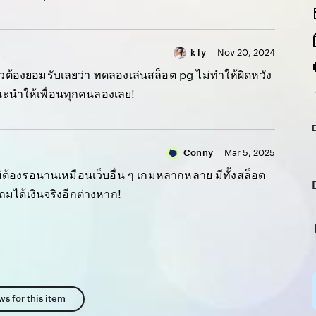
k ly
Nov 20, 2024
วต้องยอมรับเลยว่า ทดลองเล่นสล็อต pg ไม่ทำให้ผิดหวัง
นะนำให้เพื่อนทุกคนลองเลย!
D
Conny
Mar 5, 2025
่ต้องรอนานเหมือนเว็บอื่น ๆ เกมหลากหลาย มีทั้งสล็อต
มได้เงินจริงอีกต่างหาก!
ws for this item