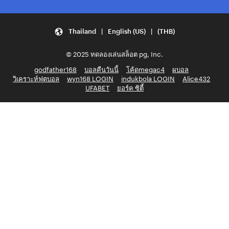
Thailand | English (US) | (THB)
© 2025 ทดลองเล่นสล็อต pg, Inc.
godfather168
บอลคืนวันนี้
โค้ดmegac4
ผบอล
วิเคราะห์ฟุตบอล
wyn168 LOGIN
indukbola LOGIN
Alice432
UFABET
ยอร์ค ซิตี้