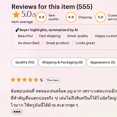
Reviews for this item (555)
5.0
/5
Item
Custo
4.9
4.9
5.0
Shipping
quality
servi
item average
Buyer highlights, summarized by AI
Beautiful
Fast shipping
Great quality
Happy custo
As described
Great product
Looks great
Filter
Quality (10)
Shipping & Packaging (6)
Appearance (5)
by
category
5
5
This item
out
of
ฉันชอบเล่นที่ ทดลองเล่นสล็อต pg มาก เพราะแต่ละเกมมี
5
stars
ที่สำคัญคือแตกบ่อยจริง ๆ! เล่นไม่ถึงสิบสปินก็ได้โบนัสให
ไวมาก ใช้ทรูมันนี่ได้ด้วย สะดวกสุด ๆ
L