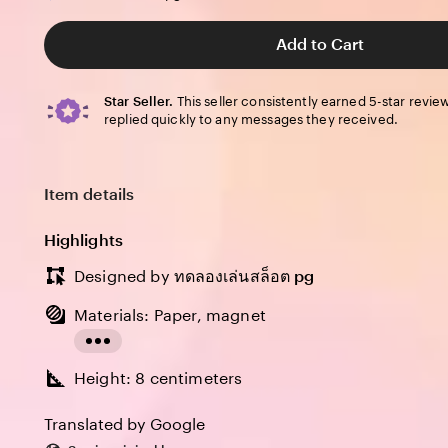
5
stars
Add to Cart
Star Seller.
This seller consistently earned 5-star revie
replied quickly to any messages they received.
Item details
Highlights
Designed by
ทดลองเล่นสล็อต pg
Materials: Paper, magnet
Read
Height: 8 centimeters
the
full
Translated by Google
description