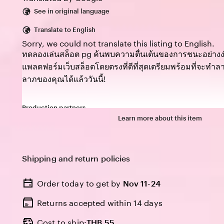
description
See in original language
Translate to English
Sorry, we could not translate this listing to English.
ทดลองเล่นสล็อต pg ค้นพบความตื่นเต้นของการชนะอย่างง่
แพลตฟอร์มเว็บสล็อตโดยตรงที่ดีที่สุดเตรียมพร้อมที่จะทำล
ลาภของคุณได้แล้ววันนี้!
Production partners
Learn more about this item
ทดลองเล่นสล็อต pg makes this item with help from
Paperworks, The Netherlands
View all
Shipping and return policies
Order today to get by
Nov 11-24
Returns accepted
within 14 days
Cost to ship:
THB
55