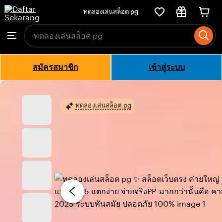
ทดลอง
ทดลองเล่นสล็อต pg
Skip
เล่น
to
Search
Browse
สล็อต
ontent
for
pg
items
or
สมัครสมาชิก
เข้าสู่ระบบ
shops
ทดลองเล่นสล็อต pg