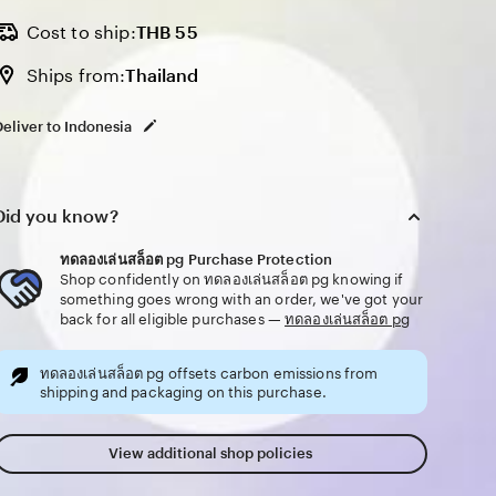
Cost to ship:
THB
55
Ships from:
Thailand
eliver to Indonesia
Did you know?
ทดลองเล่นสล็อต pg Purchase Protection
Shop confidently on ทดลองเล่นสล็อต pg knowing if
something goes wrong with an order, we've got your
back for all eligible purchases —
ทดลองเล่นสล็อต pg
ทดลองเล่นสล็อต pg offsets carbon emissions from
shipping and packaging on this purchase.
View additional shop policies