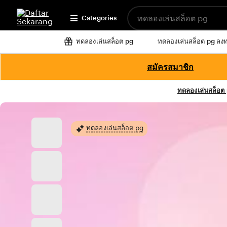
Skip
Search
ทดลอง
to
Categories
for
เล่น
Content
items
สล็อต
or
ทดลองเล่นสล็อต pg
ทดลองเล่นสล็อต pg ลงท
pg
shops
สมัครสมาชิก
ทดลองเล่นสล็อต
ทดลองเล่นสล็อต pg