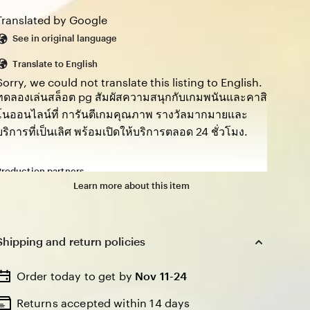
full
Translated by Google
description
See in original language
Translate to English
Sorry, we could not translate this listing to English.
ทดลองเล่นสล็อต pg สัมผัสความสนุกกับเกมพนันและคาสิ
โนออนไลน์ที่ การันตีเกมคุณภาพ รางวัลมากมายและ
บริการที่เป็นเลิศ พร้อมเปิดให้บริการตลอด 24 ชั่วโมง.
Production partners
Learn more about this item
ทดลองเล่นสล็อต pg makes this item with help from
Paperworks, The Netherlands
View all
Shipping and return policies
Order today to get by
Nov 11-24
Returns accepted
within 14 days