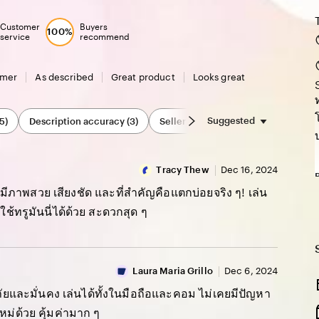
Customer
Buyers
100%
service
recommend
omer
As described
Great product
Looks great
Suggested
5)
Description accuracy (3)
Seller service (2)
Sizing & Fit (1)
Tracy Thew
Dec 16, 2024
ีภาพสวย เสียงชัด และที่สำคัญคือแตกบ่อยจริง ๆ! เล่น
้ทรูมันนี่ได้ด้วย สะดวกสุด ๆ
Laura Maria Grillo
Dec 6, 2024
ภัยและมั่นคง เล่นได้ทั้งในมือถือและคอม ไม่เคยมีปัญหา
ม่ด้วย คุ้มค่ามาก ๆ