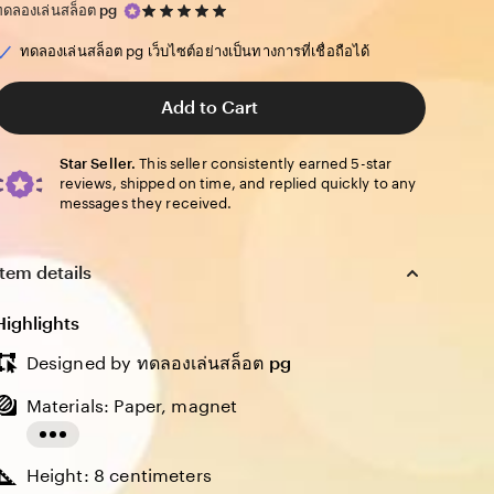
5
ทดลองเล่นสล็อต pg
out
of
ทดลองเล่นสล็อต pg เว็บไซต์อย่างเป็นทางการที่เชื่อถือได้
5
stars
Add to Cart
Star Seller.
This seller consistently earned 5-star
reviews, shipped on time, and replied quickly to any
messages they received.
Item details
Highlights
Designed by
ทดลองเล่นสล็อต pg
Materials: Paper, magnet
Read
Height: 8 centimeters
the