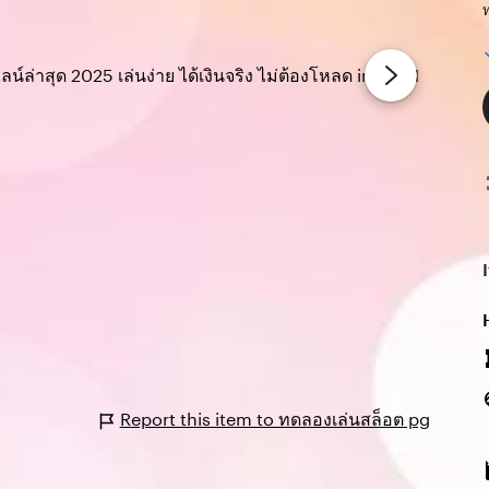
Report this item to ทดลองเล่นสล็อต pg