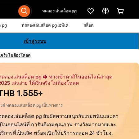
ทดลองเล่นสล็อต pg
ต pg
ทดลองเล่นสล็อต pg เอพีเค
สล็อต
เข้าสู่ระบบ
นจริง ไม่ต้องโหลด
ทดลองเล่นสล็อต pg 🔱 ทางเข้าคาสิโนออนไลน์ล่าสุด
2025 เล่นง่าย ได้เงินจริง ไม่ต้องโหลด
Price:
THB 1.555+
ิงค์ ทดลองเล่นสล็อต pg เป็นทางการ
ทดลองเล่นสล็อต pg สัมผัสความสนุกกับเกมพนันและคา
สิโนออนไลน์ที่ การันตีเกมคุณภาพ รางวัลมากมายและ
บริการที่เป็นเลิศ พร้อมเปิดให้บริการตลอด 24 ชั่วโมง.