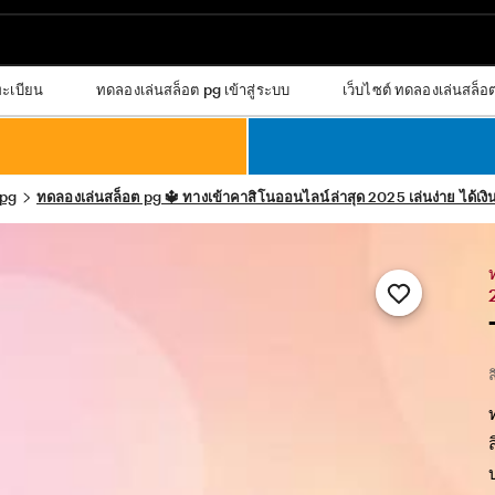
ะเบียน
ทดลองเล่นสล็อต pg เข้าสู่ระบบ
เว็บไซต์ ทดลองเล่นสล็อ
 pg
ทดลองเล่นสล็อต pg 🔱 ทางเข้าคาสิโนออนไลน์ล่าสุด 2025 เล่นง่าย ได้เงิ
Add
to
Favorites
ล