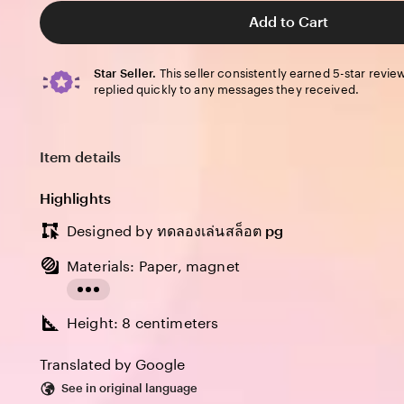
stars
Add to Cart
Star Seller.
This seller consistently earned 5-star revie
replied quickly to any messages they received.
Item details
Highlights
Designed by
ทดลองเล่นสล็อต pg
Materials: Paper, magnet
Read
Height: 8 centimeters
the
full
Translated by Google
description
See in original language