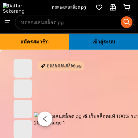
ทดลอง
ทดลองเล่นสล็อต pg
Skip
เล่น
to
Search
Browse
สล็อต
ontent
for
pg
items
or
สมัครสมาชิก
เข้าสู่ระบบ
shops
ทดลองเล่นสล็อต pg