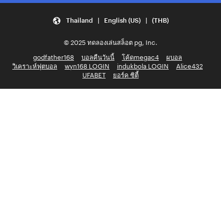
Thailand | English (US) | (THB)
© 2025 ทดลองเล่นสล็อต pg, Inc.
godfather168
บอลคืนวันนี้
โค้ดmegac4
ผบอล
วิเคราะห์ฟุตบอล
wyn168 LOGIN
indukbola LOGIN
Alice432
UFABET
ยอร์ค ซิตี้