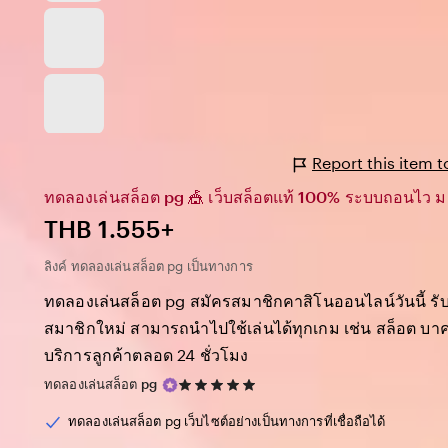
Report this item 
ทดลองเล่นสล็อต pg 🎪 เว็บสล็อตแท้ 100% ระบบถอนไว ม
Price:
THB 1.555+
ลิงค์ ทดลองเล่นสล็อต pg เป็นทางการ
ทดลองเล่นสล็อต pg สมัครสมาชิกคาสิโนออนไลน์วันนี้ รับ
สมาชิกใหม่ สามารถนำไปใช้เล่นได้ทุกเกม เช่น สล็อต บาคา
บริการลูกค้าตลอด 24 ชั่วโมง
5
ทดลองเล่นสล็อต pg
out
of
ทดลองเล่นสล็อต pg เว็บไซต์อย่างเป็นทางการที่เชื่อถือได้
5