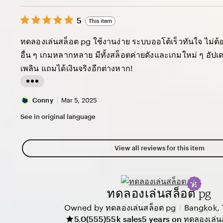
c
i
s
y
e
5
t
5
This item
out
T
w
i
of
ทดลองเล่นสล็อต pg ใช้งานง่าย ระบบออโต้เร็วทันใจ ไม่ต
5
h
b
n
stars
อื่น ๆ เกมหลากหลาย มีทั้งสล็อตค่ายดังและเกมใหม่ ๆ อัป
e
y
g
เพลิน แถมได้เงินจริงอีกต่างหาก!
w
L
r
a
e
L
u
v
i
Conny
Mar 5, 2025
r
i
s
See in original language
a
e
t
M
w
i
View all reviews for this item
a
b
n
r
y
g
i
k
r
ทดลองเล่นสล็อต pg
a
l
e
G
y
Owned by ทดลองเล่นสล็อต pg
|
Bangkok, 
v
5.0
(555)
55k sales
5 years on ทดลองเล่น
r
i