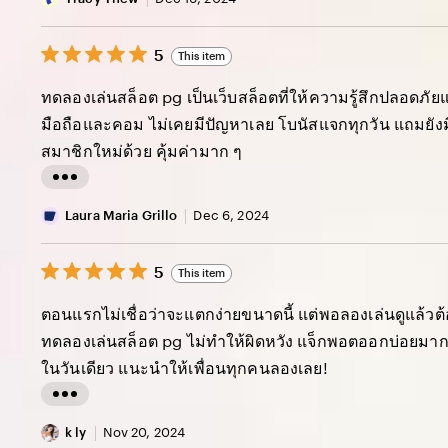
s
5
t
5
This item
out
i
of
ทดลองเล่นสล็อต pg เป็นเว็บสล็อตที่ให้ความรู้สึกปลอดภัยแล
5
n
stars
มือถือและคอม ไม่เคยมีปัญหาเลย โบนัสแจกทุกวัน แถมยัง
g
สมาชิกใหม่ด้วย คุ้มค่ามาก ๆ
r
e
L
v
i
Laura Maria Grillo
Dec 6, 2024
i
s
e
5
t
5
This item
out
w
i
of
ตอนแรกไม่เชื่อว่าจะแตกง่ายขนาดนี้ แต่พอลองเล่นดูแล้วต
5
b
n
stars
ทดลองเล่นสล็อต pg ไม่ทำให้ผิดหวัง แจ็กพอตออกบ่อยมาก 
y
g
ในวันเดียว แนะนำให้เพื่อนทุกคนลองเลย!
T
r
r
e
L
a
v
i
k ly
Nov 20, 2024