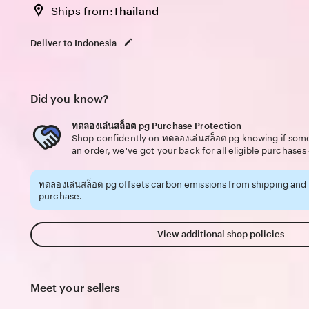
Ships from:
Thailand
Deliver to Indonesia
Did you know?
ทดลองเล่นสล็อต pg Purchase Protection
Shop confidently on ทดลองเล่นสล็อต pg knowing if som
an order, we've got your back for all eligible purchase
ทดลองเล่นสล็อต pg offsets carbon emissions from shipping and
purchase.
View additional shop policies
Meet your sellers