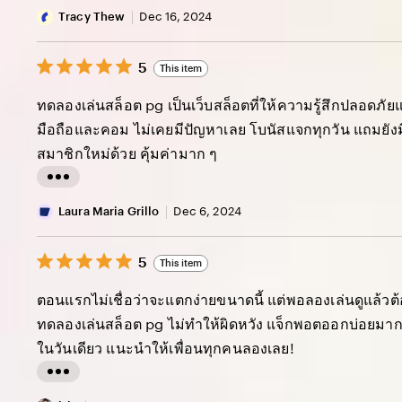
i
Tracy Thew
Dec 16, 2024
s
5
t
5
This item
out
i
of
ทดลองเล่นสล็อต pg เป็นเว็บสล็อตที่ให้ความรู้สึกปลอดภัยแล
5
n
stars
มือถือและคอม ไม่เคยมีปัญหาเลย โบนัสแจกทุกวัน แถมยัง
g
สมาชิกใหม่ด้วย คุ้มค่ามาก ๆ
r
e
L
v
i
Laura Maria Grillo
Dec 6, 2024
i
s
e
5
t
5
This item
out
w
i
of
ตอนแรกไม่เชื่อว่าจะแตกง่ายขนาดนี้ แต่พอลองเล่นดูแล้วต
5
b
n
stars
ทดลองเล่นสล็อต pg ไม่ทำให้ผิดหวัง แจ็กพอตออกบ่อยมาก 
y
g
ในวันเดียว แนะนำให้เพื่อนทุกคนลองเลย!
T
r
r
e
L