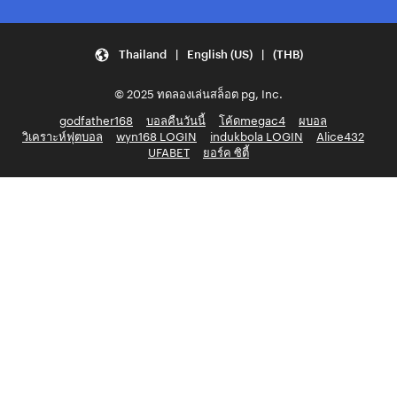
Thailand | English (US) | (THB)
© 2025 ทดลองเล่นสล็อต pg, Inc.
godfather168
บอลคืนวันนี้
โค้ดmegac4
ผบอล
วิเคราะห์ฟุตบอล
wyn168 LOGIN
indukbola LOGIN
Alice432
UFABET
ยอร์ค ซิตี้