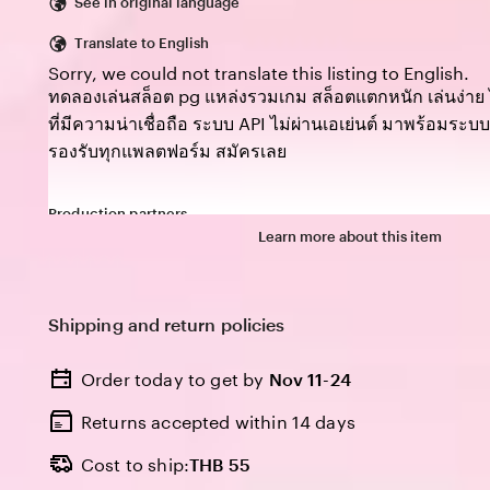
See in original language
Translate to English
Sorry, we could not translate this listing to English.
ทดลองเล่นสล็อต pg แหล่งรวมเกม สล็อตแตกหนัก เล่นง่าย ได
ที่มีความน่าเชื่อถือ ระบบ API ไม่ผ่านเอเย่นต์ มาพร้อมระ
รองรับทุกแพลตฟอร์ม สมัครเลย
Production partners
Learn more about this item
ทดลองเล่นสล็อต pg makes this item with help from
Paperworks, The Netherlands
View all
Shipping and return policies
Order today to get by
Nov 11-24
Returns accepted
within 14 days
Cost to ship:
THB
55