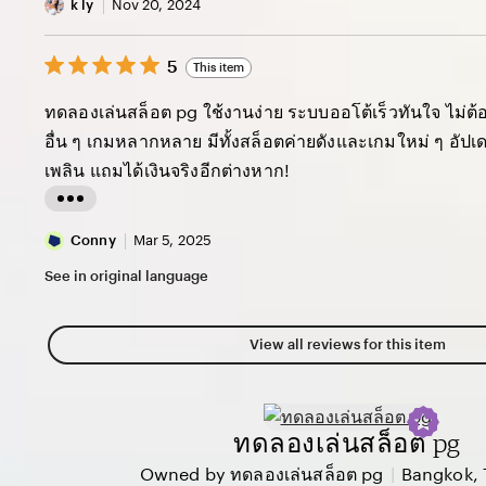
a
v
i
k ly
Nov 20, 2024
c
i
s
y
e
5
t
5
This item
out
T
w
i
of
ทดลองเล่นสล็อต pg ใช้งานง่าย ระบบออโต้เร็วทันใจ ไม่ต
5
h
b
n
stars
อื่น ๆ เกมหลากหลาย มีทั้งสล็อตค่ายดังและเกมใหม่ ๆ อัป
e
y
g
เพลิน แถมได้เงินจริงอีกต่างหาก!
w
L
r
a
e
L
u
v
i
Conny
Mar 5, 2025
r
i
s
See in original language
a
e
t
M
w
i
View all reviews for this item
a
b
n
r
y
g
i
k
r
ทดลองเล่นสล็อต pg
a
l
e
G
y
Owned by ทดลองเล่นสล็อต pg
|
Bangkok, 
v