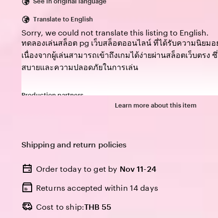
See in original language
Translate to English
Sorry, we could not translate this listing to English.
ทดลองเล่นสล็อต pg เว็บสล็อตออนไลน์ ที่ได้รับความนิยมอ
เนื่องจากผู้เล่นสามารถเข้าถึงเกมได้ง่ายผ่านสล็อตเว็บตรง 
สบายและความปลอดภัยในการเล่น
Production partners
Learn more about this item
ทดลองเล่นสล็อต pg makes this item with help from
Paperworks, The Netherlands
View all
Shipping and return policies
Order today to get by
Nov 11-24
Returns accepted
within 14 days
Cost to ship:
THB
55