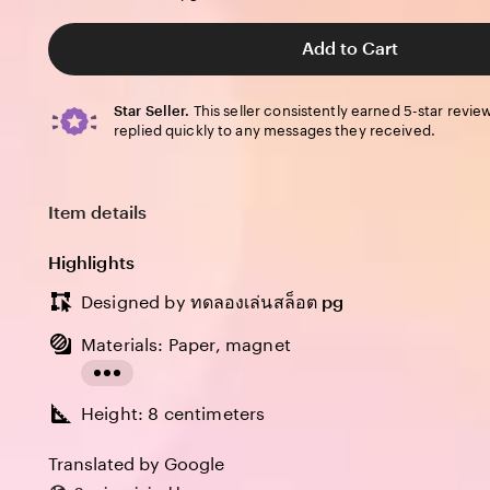
5
stars
Add to Cart
Star Seller.
This seller consistently earned 5-star revie
replied quickly to any messages they received.
Item details
Highlights
Designed by
ทดลองเล่นสล็อต pg
Materials: Paper, magnet
Read
Height: 8 centimeters
the
full
Translated by Google
description