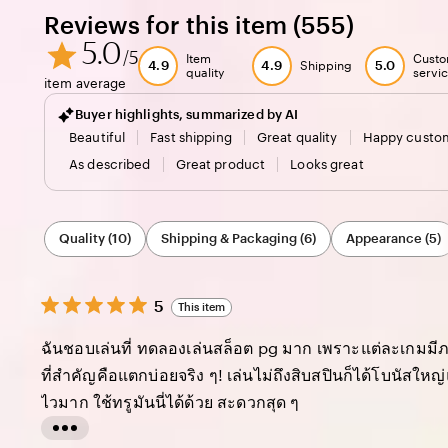
Reviews for this item (555)
5.0
/5
Item
Custo
4.9
4.9
5.0
Shipping
quality
servi
item average
Buyer highlights, summarized by AI
Beautiful
Fast shipping
Great quality
Happy custo
As described
Great product
Looks great
Filter
Quality (10)
Shipping & Packaging (6)
Appearance (5)
by
category
5
5
This item
out
of
ฉันชอบเล่นที่ ทดลองเล่นสล็อต pg มาก เพราะแต่ละเกมมี
5
stars
ที่สำคัญคือแตกบ่อยจริง ๆ! เล่นไม่ถึงสิบสปินก็ได้โบนัสให
ไวมาก ใช้ทรูมันนี่ได้ด้วย สะดวกสุด ๆ
L