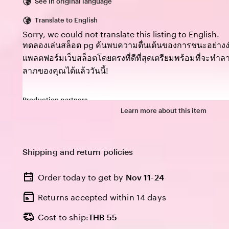
See in original language
Translate to English
Sorry, we could not translate this listing to English.
ทดลองเล่นสล็อต pg ค้นพบความตื่นเต้นของการชนะอย่างง่
แพลตฟอร์มเว็บสล็อตโดยตรงที่ดีที่สุดเตรียมพร้อมที่จะทำล
ลาภของคุณได้แล้ววันนี้!
Production partners
Learn more about this item
ทดลองเล่นสล็อต pg makes this item with help from
Paperworks, The Netherlands
View all
Shipping and return policies
Order today to get by
Nov 11-24
Returns accepted
within 14 days
Cost to ship:
THB
55