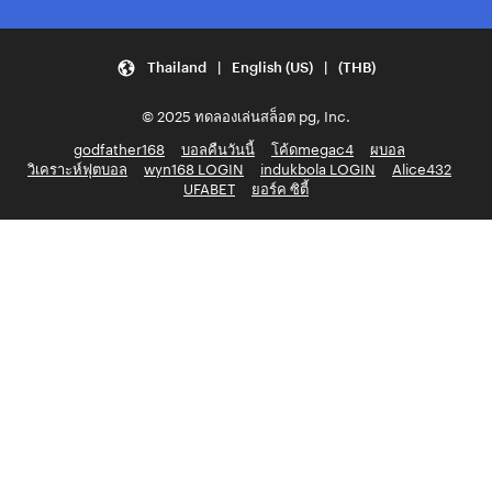
Thailand | English (US) | (THB)
© 2025 ทดลองเล่นสล็อต pg, Inc.
godfather168
บอลคืนวันนี้
โค้ดmegac4
ผบอล
วิเคราะห์ฟุตบอล
wyn168 LOGIN
indukbola LOGIN
Alice432
UFABET
ยอร์ค ซิตี้