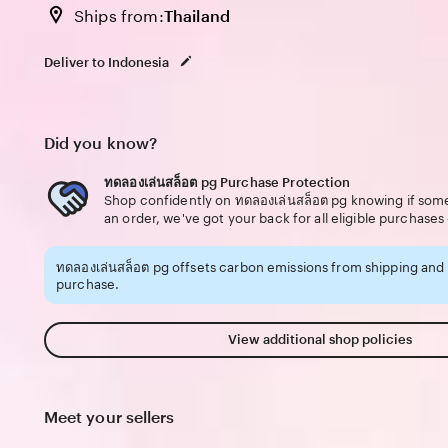
Ships from:
Thailand
Deliver to Indonesia
Did you know?
ทดลองเล่นสล็อต pg Purchase Protection
Shop confidently on ทดลองเล่นสล็อต pg knowing if som
an order, we've got your back for all eligible purchase
ทดลองเล่นสล็อต pg offsets carbon emissions from shipping and
purchase.
View additional shop policies
Meet your sellers