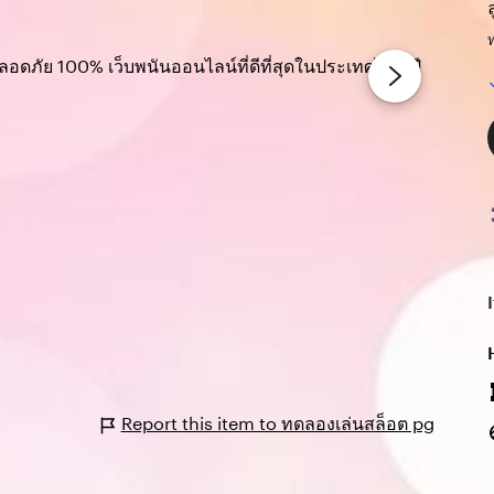
Report this item to ทดลองเล่นสล็อต pg