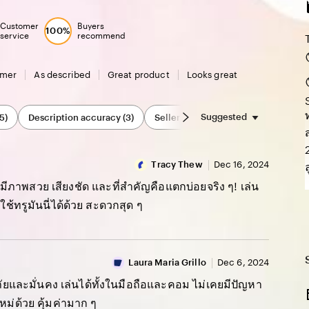
Customer
Buyers
100%
service
recommend
omer
As described
Great product
Looks great
Suggested
5)
Description accuracy (3)
Seller service (2)
Sizing & Fit (1)
Tracy Thew
Dec 16, 2024
ล
ีภาพสวย เสียงชัด และที่สำคัญคือแตกบ่อยจริง ๆ! เล่น
้ทรูมันนี่ได้ด้วย สะดวกสุด ๆ
Laura Maria Grillo
Dec 6, 2024
ภัยและมั่นคง เล่นได้ทั้งในมือถือและคอม ไม่เคยมีปัญหา
ม่ด้วย คุ้มค่ามาก ๆ