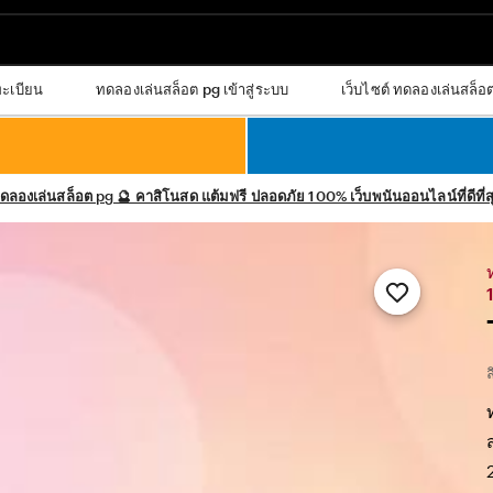
ะเบียน
ทดลองเล่นสล็อต pg เข้าสู่ระบบ
เว็บไซต์ ทดลองเล่นสล็อ
ดลองเล่นสล็อต pg 🔮 คาสิโนสด แต้มฟรี ปลอดภัย 100% เว็บพนันออนไลน์ที่ดีที
Add
to
Favorites
ล