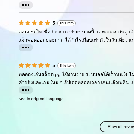
n
L
g
i
5
r
5
This item
s
out
e
ตอนแรกไม่เชื่อว่าจะแตกง่ายขนาดนี้ แต่พอลองเล่นดูแล้
of
t
5
v
แจ็กพอตออกบ่อยมาก ได้กำไรเกือบเท่าตัวในวันเดียว แ
i
stars
i
n
L
e
g
i
w
5
r
5
This item
s
out
b
e
ทดลองเล่นสล็อต pg ใช้งานง่าย ระบบออโต้เร็วทันใจ ไม
of
t
y
5
v
ค่ายดังและเกมใหม่ ๆ อัปเดตตลอดเวลา เล่นแล้วเพลิน แถ
i
stars
T
i
n
L
r
e
See in original language
g
i
a
w
r
s
c
b
e
t
y
y
v
i
View all revie
T
L
i