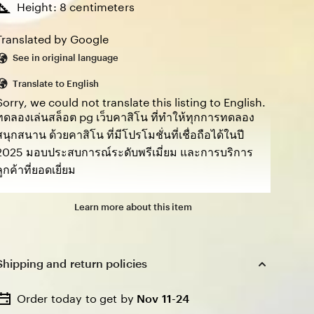
Height: 8 centimeters
the
full
Translated by Google
description
See in original language
Translate to English
Sorry, we could not translate this listing to English.
ทดลองเล่นสล็อต pg เว็บคาสิโน ที่ทำให้ทุกการทดลอง
สนุกสนาน ด้วยคาสิโน ที่มีโปรโมชั่นที่เชื่อถือได้ในปี
2025 มอบประสบการณ์ระดับพรีเมี่ยม และการบริการ
ูกค้าที่ยอดเยี่ยม
Learn more about this item
Production partners
ทดลองเล่นสล็อต pg makes this item with help from
Paperworks, The Netherlands
View all
Shipping and return policies
Order today to get by
Nov 11-24