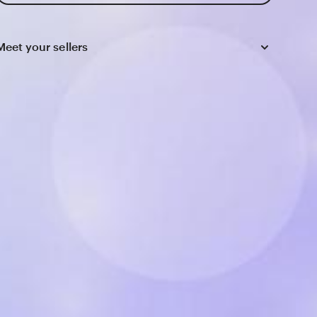
Meet your sellers