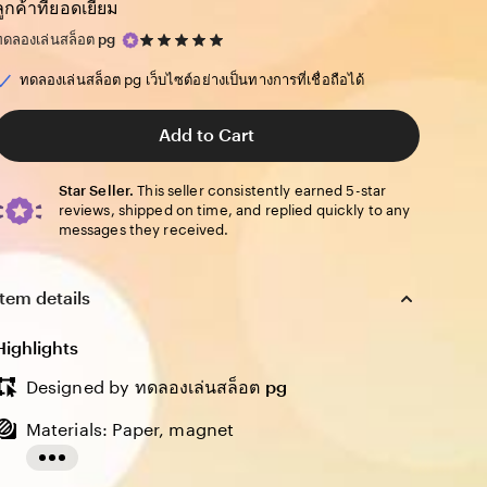
ลูกค้าที่ยอดเยี่ยม
5
ทดลองเล่นสล็อต pg
out
of
ทดลองเล่นสล็อต pg เว็บไซต์อย่างเป็นทางการที่เชื่อถือได้
5
stars
Add to Cart
Star Seller.
This seller consistently earned 5-star
reviews, shipped on time, and replied quickly to any
messages they received.
Item details
Highlights
Designed by
ทดลองเล่นสล็อต pg
Materials: Paper, magnet
Read