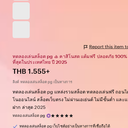
Report this item 
ทดลองเล่นสล็อต pg 🚣 คาสิโนสด แต้มฟรี ปลอดภัย 100% เ
ที่สุดในประเทศไทย ปี 2025
Price:
THB 1.555+
ลิงค์ ทดลองเล่นสล็อต pg เป็นทางการ
ทดลองเล่นสล็อต pg แหล่งรวมสล็อต ทดลองเล่นฟรี ถอนได
โนออนไลน์ สล็อตเว็บตรง ไม่ผ่านเอเย่นต์ ไม่มีขั้นต่ำ และแ
ฝาก ล่าสุด 2025
5
ทดลองเล่นสล็อต pg
out
of
ทดลองเล่นสล็อต pg เว็บไซต์อย่างเป็นทางการที่เชื่อถือได้