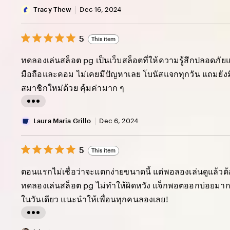
i
Tracy Thew
Dec 16, 2024
s
5
t
5
This item
out
i
of
ทดลองเล่นสล็อต pg เป็นเว็บสล็อตที่ให้ความรู้สึกปลอดภัยแล
5
n
stars
มือถือและคอม ไม่เคยมีปัญหาเลย โบนัสแจกทุกวัน แถมยัง
g
สมาชิกใหม่ด้วย คุ้มค่ามาก ๆ
r
e
L
v
i
Laura Maria Grillo
Dec 6, 2024
i
s
e
5
t
5
This item
out
w
i
of
ตอนแรกไม่เชื่อว่าจะแตกง่ายขนาดนี้ แต่พอลองเล่นดูแล้วต
5
b
n
stars
ทดลองเล่นสล็อต pg ไม่ทำให้ผิดหวัง แจ็กพอตออกบ่อยมาก 
y
g
ในวันเดียว แนะนำให้เพื่อนทุกคนลองเลย!
T
r
r
e
L