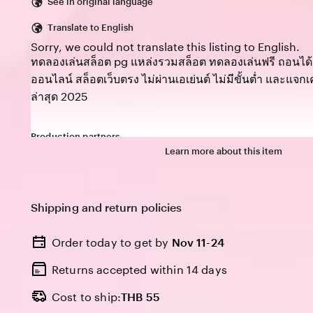
See in original language
Translate to English
Sorry, we could not translate this listing to English.
ทดลองเล่นสล็อต pg แหล่งรวมสล็อต ทดลองเล่นฟรี ถอนได้
ออนไลน์ สล็อตเว็บตรง ไม่ผ่านเอเย่นต์ ไม่มีขั้นต่ำ และแจกเ
ล่าสุด 2025
Production partners
Learn more about this item
ทดลองเล่นสล็อต pg makes this item with help from
Paperworks, The Netherlands
View all
Shipping and return policies
Order today to get by
Nov 11-24
Returns accepted
within 14 days
Cost to ship:
THB
55