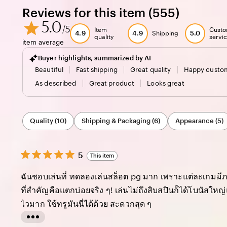
Reviews for this item (555)
5.0
/5
Item
Custo
4.9
4.9
5.0
Shipping
quality
servi
item average
Buyer highlights, summarized by AI
Beautiful
Fast shipping
Great quality
Happy custo
As described
Great product
Looks great
Filter
Quality (10)
Shipping & Packaging (6)
Appearance (5)
by
category
5
5
This item
out
of
ฉันชอบเล่นที่ ทดลองเล่นสล็อต pg มาก เพราะแต่ละเกมมี
5
stars
ที่สำคัญคือแตกบ่อยจริง ๆ! เล่นไม่ถึงสิบสปินก็ได้โบนัสให
ไวมาก ใช้ทรูมันนี่ได้ด้วย สะดวกสุด ๆ
L