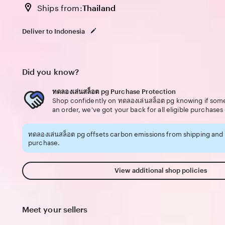
Ships from:
Thailand
Deliver to Indonesia
Did you know?
ทดลองเล่นสล็อต pg Purchase Protection
Shop confidently on ทดลองเล่นสล็อต pg knowing if som
an order, we've got your back for all eligible purchase
ทดลองเล่นสล็อต pg offsets carbon emissions from shipping and
purchase.
View additional shop policies
Meet your sellers