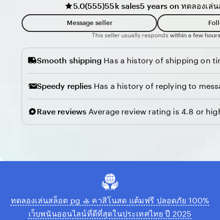
5.0
(555)
55k sales
5 years on ทดลองเล่น
r
i
i
e
Message seller
Fol
l
w
This seller usually responds
within a few hours
l
b
o
Smooth shipping
Has a history of shipping on t
y
C
Speedy replies
Has a history of replying to mess
o
n
Rave reviews
Average review rating is 4.8 or hig
n
y
ทดลองเล่นสล็อต pg 🚣 คาสิโนสด แต้มฟรี ปลอดภัย 100%
เว็บพนันออนไลน์ที่ดีที่สุดในประเทศไทย ปี 2025