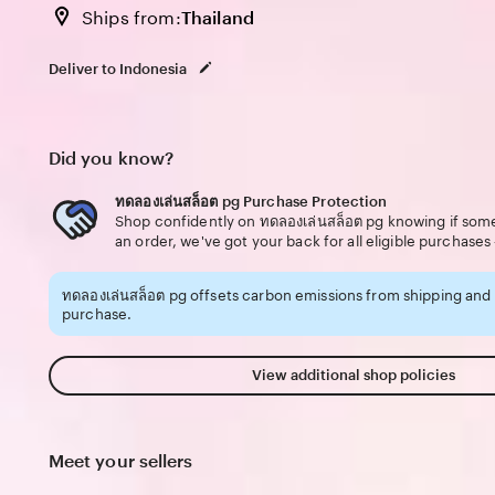
Ships from:
Thailand
Deliver to Indonesia
Did you know?
ทดลองเล่นสล็อต pg Purchase Protection
Shop confidently on ทดลองเล่นสล็อต pg knowing if som
an order, we've got your back for all eligible purchase
ทดลองเล่นสล็อต pg offsets carbon emissions from shipping and
purchase.
View additional shop policies
Meet your sellers