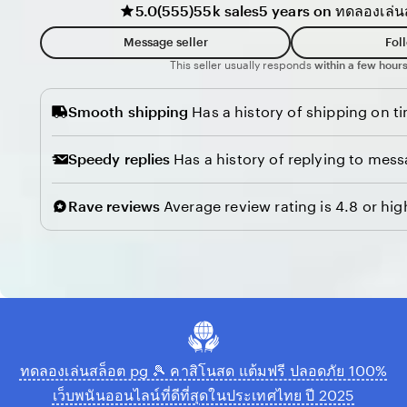
5.0
(555)
55k sales
5 years on ทดลองเล่น
r
i
i
e
Message seller
Fol
l
w
This seller usually responds
within a few hours
l
b
o
Smooth shipping
Has a history of shipping on t
y
C
Speedy replies
Has a history of replying to mess
o
n
Rave reviews
Average review rating is 4.8 or hig
n
y
ทดลองเล่นสล็อต pg 🎾 คาสิโนสด แต้มฟรี ปลอดภัย 100%
เว็บพนันออนไลน์ที่ดีที่สุดในประเทศไทย ปี 2025