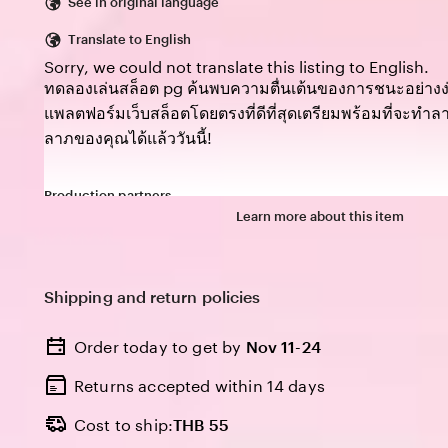
See in original language
Translate to English
Sorry, we could not translate this listing to English.
ทดลองเล่นสล็อต pg ค้นพบความตื่นเต้นของการชนะอย่างง่
แพลตฟอร์มเว็บสล็อตโดยตรงที่ดีที่สุดเตรียมพร้อมที่จะทำล
ลาภของคุณได้แล้ววันนี้!
Production partners
Learn more about this item
ทดลองเล่นสล็อต pg makes this item with help from
Paperworks, The Netherlands
View all
Shipping and return policies
Order today to get by
Nov 11-24
Returns accepted
within 14 days
Cost to ship:
THB
55