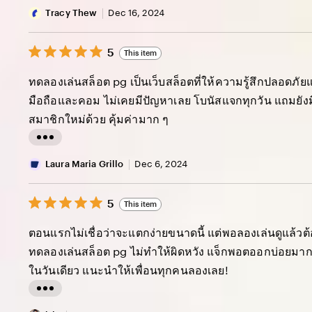
i
Tracy Thew
Dec 16, 2024
s
5
t
5
This item
out
i
of
ทดลองเล่นสล็อต pg เป็นเว็บสล็อตที่ให้ความรู้สึกปลอดภัยแล
5
n
stars
มือถือและคอม ไม่เคยมีปัญหาเลย โบนัสแจกทุกวัน แถมยัง
g
สมาชิกใหม่ด้วย คุ้มค่ามาก ๆ
r
e
L
v
i
Laura Maria Grillo
Dec 6, 2024
i
s
e
5
t
5
This item
out
w
i
of
ตอนแรกไม่เชื่อว่าจะแตกง่ายขนาดนี้ แต่พอลองเล่นดูแล้วต
5
b
n
stars
ทดลองเล่นสล็อต pg ไม่ทำให้ผิดหวัง แจ็กพอตออกบ่อยมาก 
y
g
ในวันเดียว แนะนำให้เพื่อนทุกคนลองเลย!
T
r
r
e
L