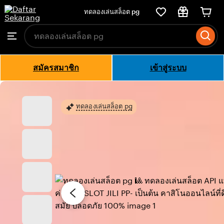
ทดลอง
ทดลองเล่นสล็อต pg
Skip
เล่น
to
Search
Browse
สล็อต
ontent
for
pg
items
or
สมัครสมาชิก
เข้าสู่ระบบ
shops
ทดลองเล่นสล็อต pg