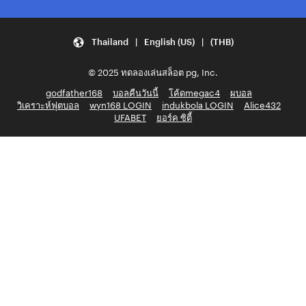
Thailand | English (US) | (THB)
© 2025 ทดลองเล่นสล็อต pg, Inc.
godfather168
บอลคืนวันนี้
โค้ดmegac4
ผบอล
วิเคราะห์ฟุตบอล
wyn168 LOGIN
indukbola LOGIN
Alice432
UFABET
ยอร์ค ซิตี้