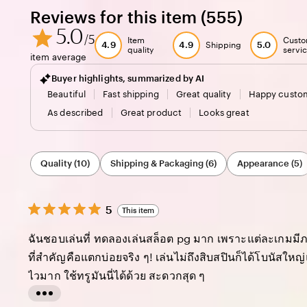
Reviews for this item (555)
5.0
/5
Item
Custo
4.9
4.9
5.0
Shipping
quality
servi
item average
Buyer highlights, summarized by AI
Beautiful
Fast shipping
Great quality
Happy custo
As described
Great product
Looks great
Filter
Quality (10)
Shipping & Packaging (6)
Appearance (5)
by
category
5
5
This item
out
of
ฉันชอบเล่นที่ ทดลองเล่นสล็อต pg มาก เพราะแต่ละเกมมี
5
stars
ที่สำคัญคือแตกบ่อยจริง ๆ! เล่นไม่ถึงสิบสปินก็ได้โบนัสให
ไวมาก ใช้ทรูมันนี่ได้ด้วย สะดวกสุด ๆ
L