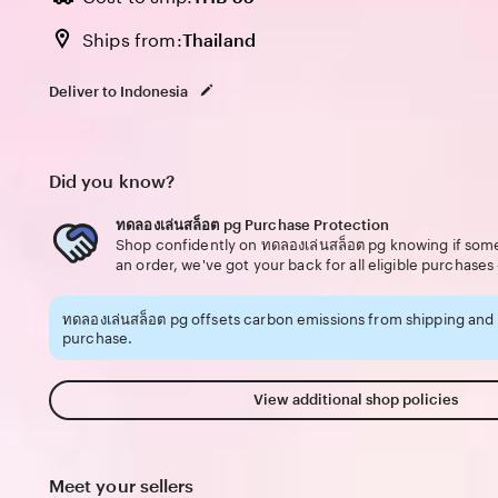
Ships from:
Thailand
Deliver to Indonesia
Did you know?
ทดลองเล่นสล็อต pg Purchase Protection
Shop confidently on ทดลองเล่นสล็อต pg knowing if som
an order, we've got your back for all eligible purchase
ทดลองเล่นสล็อต pg offsets carbon emissions from shipping and
purchase.
View additional shop policies
Meet your sellers