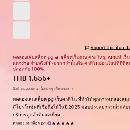
Report this item 
ทดลองเล่นสล็อต pg 🥌 สล็อตเว็บตรง ค่ายใหญ่ APIแท้ เว
แตกง่าย จ่ายจริงPP-มากกว่านั้นคือ คาสิโนออนไลน์ที่ดีที่
ปลอดภัย 100%
Price:
THB 1.555+
ลิงค์ ทดลองเล่นสล็อต pg เป็นทางการ
ทดลองเล่นสล็อต pg เว็บคาสิโน ที่ทำให้ทุกการทดลองสนุก
มีโปรโมชั่นที่เชื่อถือได้ในปี 2025 มอบประสบการณ์ระดับ
บริการลูกค้าที่ยอดเยี่ยม
5
ทดลองเล่นสล็อต pg
out