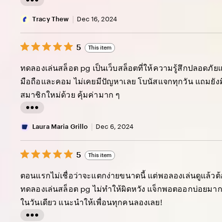
L
i
Tracy Thew
Dec 16, 2024
s
5
t
5
This item
out
i
of
ทดลองเล่นสล็อต pg เป็นเว็บสล็อตที่ให้ความรู้สึกปลอดภัยแล
5
n
stars
มือถือและคอม ไม่เคยมีปัญหาเลย โบนัสแจกทุกวัน แถมยัง
g
สมาชิกใหม่ด้วย คุ้มค่ามาก ๆ
r
e
L
v
i
Laura Maria Grillo
Dec 6, 2024
i
s
e
5
t
5
This item
out
w
i
of
ตอนแรกไม่เชื่อว่าจะแตกง่ายขนาดนี้ แต่พอลองเล่นดูแล้วต
5
b
n
stars
ทดลองเล่นสล็อต pg ไม่ทำให้ผิดหวัง แจ็กพอตออกบ่อยมาก 
y
g
ในวันเดียว แนะนำให้เพื่อนทุกคนลองเลย!
T
r
r
e
L