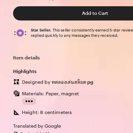
5
stars
Add to Cart
Star Seller.
This seller consistently earned 5-star revie
replied quickly to any messages they received.
Item details
Highlights
Designed by
ทดลองเล่นสล็อต pg
Materials: Paper, magnet
Read
Height: 8 centimeters
the
full
Translated by Google
description