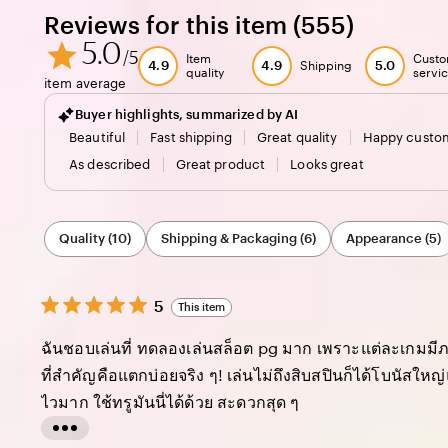
Reviews for this item (555)
5.0
/5
Item
Custo
4.9
4.9
5.0
Shipping
quality
servi
item average
Buyer highlights, summarized by AI
Beautiful
Fast shipping
Great quality
Happy custo
As described
Great product
Looks great
Filter
Quality (10)
Shipping & Packaging (6)
Appearance (5)
by
category
5
5
This item
out
of
ฉันชอบเล่นที่ ทดลองเล่นสล็อต pg มาก เพราะแต่ละเกมมี
5
stars
ที่สำคัญคือแตกบ่อยจริง ๆ! เล่นไม่ถึงสิบสปินก็ได้โบนัสให
ไวมาก ใช้ทรูมันนี่ได้ด้วย สะดวกสุด ๆ
L