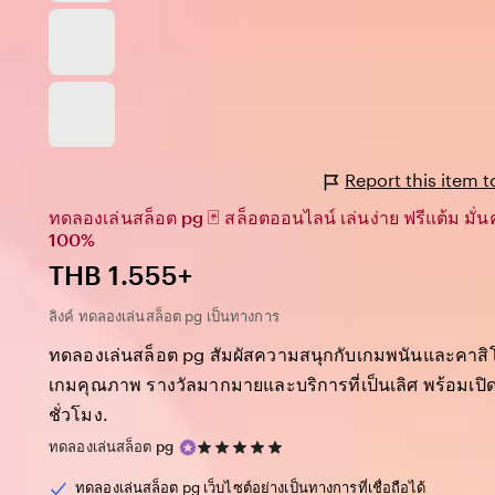
Report this item 
ทดลองเล่นสล็อต pg 🃏 สล็อตออนไลน์ เล่นง่าย ฟรีแต้ม มั
100%
Price:
THB 1.555+
ลิงค์ ทดลองเล่นสล็อต pg เป็นทางการ
ทดลองเล่นสล็อต pg สัมผัสความสนุกกับเกมพนันและคาสิโน
เกมคุณภาพ รางวัลมากมายและบริการที่เป็นเลิศ พร้อมเปิ
ชั่วโมง.
5
ทดลองเล่นสล็อต pg
out
of
ทดลองเล่นสล็อต pg เว็บไซต์อย่างเป็นทางการที่เชื่อถือได้