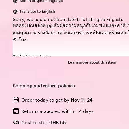
See in original language
Translate to English
Sorry, we could not translate this listing to English.
ทดลองเล่นสล็อต pg สัมผัสความสนุกกับเกมพนันและคาสิโนอ
เกมคุณภาพ รางวัลมากมายและบริการที่เป็นเลิศ พร้อมเปิด
ชั่วโมง.
Production partners
Learn more about this item
ทดลองเล่นสล็อต pg makes this item with help from
Paperworks, The Netherlands
View all
Shipping and return policies
Order today to get by
Nov 11-24
Returns accepted
within 14 days
Cost to ship:
THB
55