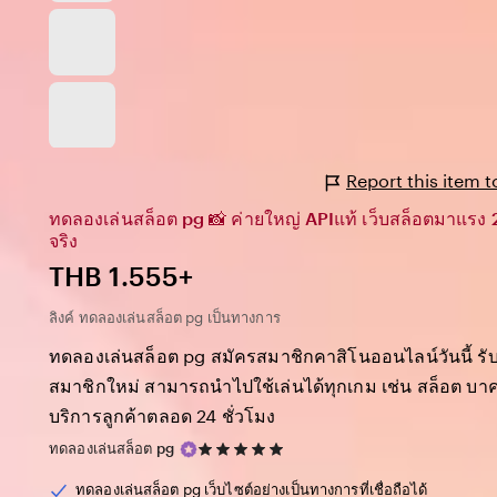
Report this item 
ทดลองเล่นสล็อต pg 📸 ค่ายใหญ่ APIแท้ เว็บสล็อตมาแรง 
จริง
Price:
THB 1.555+
ลิงค์ ทดลองเล่นสล็อต pg เป็นทางการ
ทดลองเล่นสล็อต pg สมัครสมาชิกคาสิโนออนไลน์วันนี้ รับ
สมาชิกใหม่ สามารถนำไปใช้เล่นได้ทุกเกม เช่น สล็อต บาคา
บริการลูกค้าตลอด 24 ชั่วโมง
5
ทดลองเล่นสล็อต pg
out
of
ทดลองเล่นสล็อต pg เว็บไซต์อย่างเป็นทางการที่เชื่อถือได้