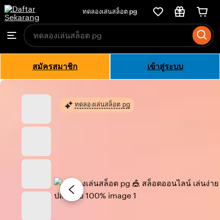
ทดลอง
ทดลองเล่นสล็อต pg
Skip
เล่น
to
Search
Browse
สล็อต
ontent
for
pg
items
or
สมัครสมาชิก
เข้าสู่ระบบ
shops
ทดลองเล่นสล็อต pg