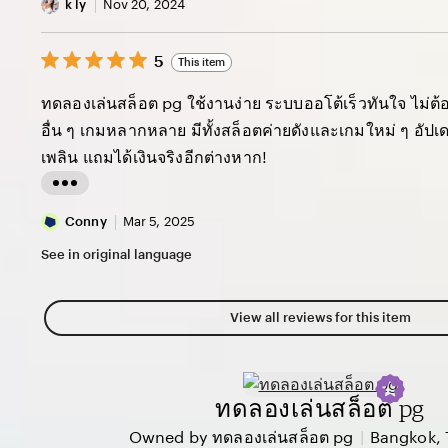
a
v
i
k ly
Nov 20, 2024
c
i
s
y
e
5
t
5
This item
out
T
w
i
of
ทดลองเล่นสล็อต pg ใช้งานง่าย ระบบออโต้เร็วทันใจ ไม่ต
5
h
b
n
stars
อื่น ๆ เกมหลากหลาย มีทั้งสล็อตค่ายดังและเกมใหม่ ๆ อัป
e
y
g
เพลิน แถมได้เงินจริงอีกต่างหาก!
w
L
r
a
e
L
u
v
i
Conny
Mar 5, 2025
r
i
s
See in original language
a
e
t
M
w
i
View all reviews for this item
a
b
n
r
y
g
i
k
r
ทดลองเล่นสล็อต pg
a
l
e
G
y
Owned by ทดลองเล่นสล็อต pg
|
Bangkok, 
v