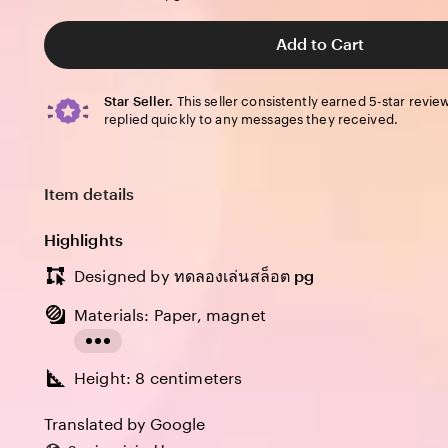
5
stars
Add to Cart
Star Seller.
This seller consistently earned 5-star revie
replied quickly to any messages they received.
Item details
Highlights
Designed by
ทดลองเล่นสล็อต pg
Materials: Paper, magnet
Read
Height: 8 centimeters
the
full
Translated by Google
description