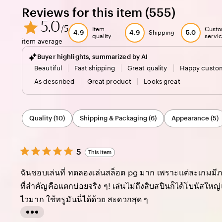
Reviews for this item (555)
5.0
/5
Item
Custo
4.9
4.9
5.0
Shipping
quality
servi
item average
Buyer highlights, summarized by AI
Beautiful
Fast shipping
Great quality
Happy custo
As described
Great product
Looks great
Filter
Quality (10)
Shipping & Packaging (6)
Appearance (5)
by
category
5
5
This item
out
of
ฉันชอบเล่นที่ ทดลองเล่นสล็อต pg มาก เพราะแต่ละเกมมี
5
stars
ที่สำคัญคือแตกบ่อยจริง ๆ! เล่นไม่ถึงสิบสปินก็ได้โบนัสให
ไวมาก ใช้ทรูมันนี่ได้ด้วย สะดวกสุด ๆ
L