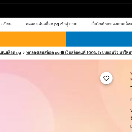
ะเบียน
ทดลองเล่นสล็อต pg เข้าสู่ระบบ
เว็บไซต์ ทดลองเล่นสล็อ
ล่นสล็อต pg
ทดลองเล่นสล็อต pg 🎃 เว็บสล็อตแท้ 100% ระบบถอนไว มาใหม่
Add
to
Favorites
ล