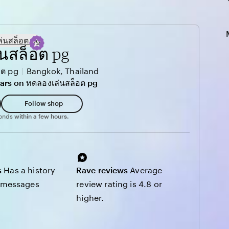
นสล็อต pg
อต pg
|
Bangkok, Thailand
ars on ทดลองเล่นสล็อต pg
Follow shop
ponds
within a few hours.
s
Has a history
Rave reviews
Average
o messages
review rating is 4.8 or
higher.