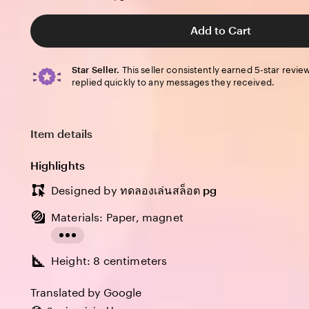
5
stars
Add to Cart
Star Seller.
This seller consistently earned 5-star revie
replied quickly to any messages they received.
Item details
Highlights
Designed by
ทดลองเล่นสล็อต pg
Materials: Paper, magnet
Read
Height: 8 centimeters
the
full
Translated by Google
description