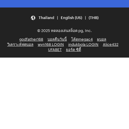
Thailand | English (US) | (THB)
© 2025 ทดลองเล่นสล็อต pg, Inc.
godfather168
บอลคืนวันนี้
โค้ดmegac4
ผบอล
วิเคราะห์ฟุตบอล
wyn168 LOGIN
indukbola LOGIN
Alice432
UFABET
ยอร์ค ซิตี้