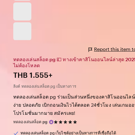
Report this item 
ทดลองเล่นสล็อต pg 💷 ทางเข้าคาสิโนออนไลน์ล่าสุด 2025 เ
ไม่ต้องโหลด
Price:
THB 1.555+
ลิงค์ ทดลองเล่นสล็อต pg เป็นทางการ
ทดลองเล่นสล็อต pg ร่วมเป็นส่วนหนึ่งของคาสิโนออนไลน์ที
ง่าย ปลอดภัย เบิกถอนเงินไวได้ตลอด 24ชั่วโมง เล่นเกมออ
โปรโมชั่นมากมาย สมัครเลย!
5
ทดลองเล่นสล็อต pg
out
of
ทดลองเล่นสล็อต pg เว็บไซต์อย่างเป็นทางการที่เชื่อถือได้