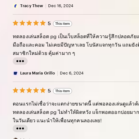
i
Tracy Thew
Dec 16, 2024
s
5
t
5
This item
out
i
of
ทดลองเล่นสล็อต pg เป็นเว็บสล็อตที่ให้ความรู้สึกปลอดภัยแล
5
n
stars
มือถือและคอม ไม่เคยมีปัญหาเลย โบนัสแจกทุกวัน แถมยัง
g
สมาชิกใหม่ด้วย คุ้มค่ามาก ๆ
r
e
L
v
i
Laura Maria Grillo
Dec 6, 2024
i
s
e
5
t
5
This item
out
w
i
of
ตอนแรกไม่เชื่อว่าจะแตกง่ายขนาดนี้ แต่พอลองเล่นดูแล้วต
5
b
n
stars
ทดลองเล่นสล็อต pg ไม่ทำให้ผิดหวัง แจ็กพอตออกบ่อยมาก 
y
g
ในวันเดียว แนะนำให้เพื่อนทุกคนลองเลย!
T
r
r
e
L